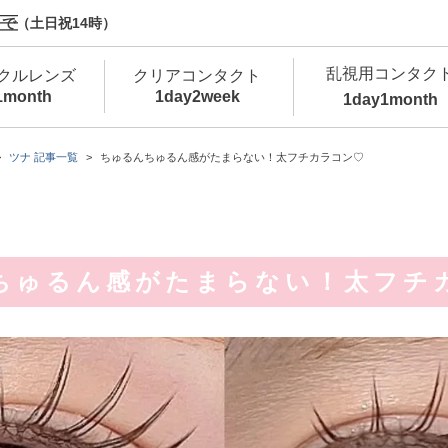
で（土日祝14時）
乱視用コンタク
クルレンズ
クリアコンタクト
1month
1day
2week
1day
1month
新商品
新商品
新商品
新商品
新商品
高含水
低
ツナ 記事一覧
ちゅるんちゅるん感がたまらない！太フチカラコン♡
新商品
新商品
ちゅるん感がたまらない！太フチ
新商品
カラコン・サークルレンズ 1day 商品一覧を
カ
クリアコンタクトレンズ 1day 商品一覧を
カ