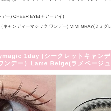
ワンデー) CHEER EYE(チアーアイ)
1day （キャンディーマジック ワンデー) MIMI GRAY(ミミグ
andymagic 1day (シークレットキ
ワンデー）Lame Beige(ラメベージュ