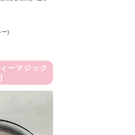
レー)
ャンディーマジック
)