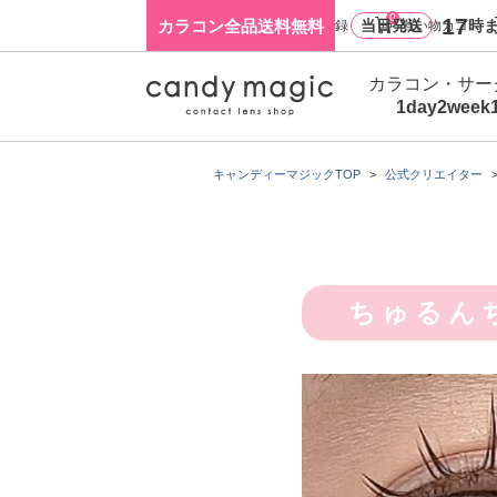
0
17
カラコン全品送料無料
当日発送
時ま
ログイン・新規会員登録
買い物カゴ
カラコン・サー
1day
2week
キャンディーマジックTOP
公式クリエイター
ちゅるん