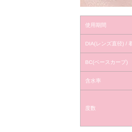
使用期間
DIA(レンズ直径) /
BC(ベースカーブ)
含水率
度数