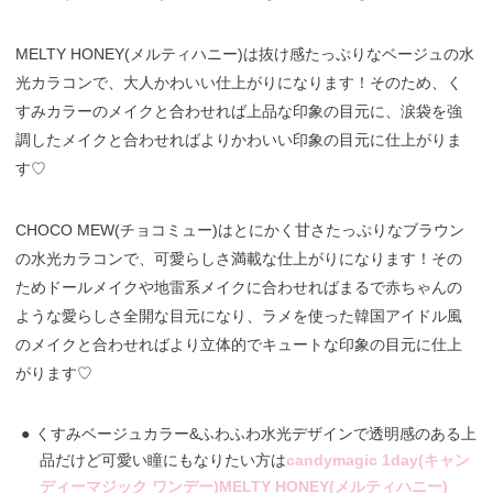
MELTY HONEY(メルティハニー)は抜け感たっぷりなベージュの水
光カラコンで、大人かわいい仕上がりになります！そのため、く
すみカラーのメイクと合わせれば上品な印象の目元に、涙袋を強
調したメイクと合わせればよりかわいい印象の目元に仕上がりま
す♡
CHOCO MEW(チョコミュー)はとにかく甘さたっぷりなブラウン
の水光カラコンで、可愛らしさ満載な仕上がりになります！その
ためドールメイクや地雷系メイクに合わせればまるで赤ちゃんの
ような愛らしさ全開な目元になり、ラメを使った韓国アイドル風
のメイクと合わせればより立体的でキュートな印象の目元に仕上
がります♡
くすみベージュカラー&ふわふわ水光デザインで透明感のある上
品だけど可愛い瞳にもなりたい方は
candymagic 1day(キャン
ディーマジック ワンデー)MELTY HONEY(メルティハニー)