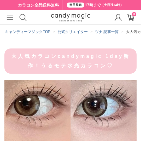
カラコン全品
送料無料
17時まで
当日発送
（土日祝14時）
0
キャンディーマジックTOP
公式クリエイター
ツナ 記事一覧
大人気カ
大人気カラコンcandymagic 1day新
作！うるモテ水光カラコン♡