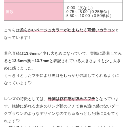
±0.00（度なし）
度数
-0.75～-5.00（0.25単位）
-5.50～-10.00（0.50単位）
こちらは
柔らかいベージュカラーがたまらなく可愛いカラコン
と
なっています！
着色直径は
13.6mm
と少し大きめになっていて、実際に装着してみ
ると
13.6mm強～13.7mm
と表記されている大きさよりも少し大き
めに感じました。
くっきりとしたフチにより黒目をしっかり強調してくれるように
なっています♡
レンズの特徴としては、
外側は存在感が強めのフチ
となっていま
す。絶妙に盛れる太さのリング状のフチで色も透け感のないダー
クブラウンのようなデザインなのでちゅるっとした瞳に見せてく
れます♡