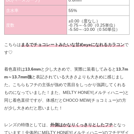
BC(ベースカーブ)
8.6mm
含水率
55%
±0.00（度なし）
度数
-0.75～-5.00（0.25単位）
-5.50～-10.00（0.50単位）
こちらは
まるでチョコレートみたいな甘めeyeになれるカラコン
で
す♡
着色直径は
13.6mm
と少し大きめで、実際に装着してみると
13.7m
m～13.7mm強
と表記されている大きさよりも大きめに感じまし
た。こちらもフチの主張が強めで黒目をしっかり強調してくれる
ものになっていました！また、MELTY HONEY(メルティハニー)と
同じ着色直径ですが、体感だとCHOCO MEW(チョコミュー)の方
が少し大きめだと思いました！
レンズの特徴としては、
外側はかなりくっきりとしたフチ
となっ
ています！全体的にMELTY HONEY(メルティハニー)のフチデザイ