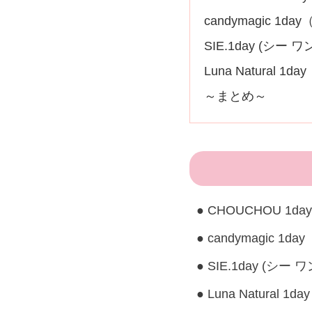
candymagic 
SIE.1day (シー
Luna Natura
～まとめ～
CHOUCHOU 1d
candymagic
SIE.1day (シ
Luna Natura