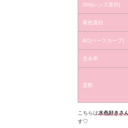
DIA(レンズ直径)
着色直径
BC(ベースカーブ)
含水率
度数
こちらは
水色好きさ
す♡