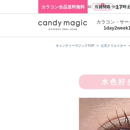
0
17
カラコン全品送料無料
当日発送
時ま
ログイン・新規会員登録
買い物カゴ
カラコン・サー
1day
2week
キャンディーマジックTOP
公式クリエイター
水色好