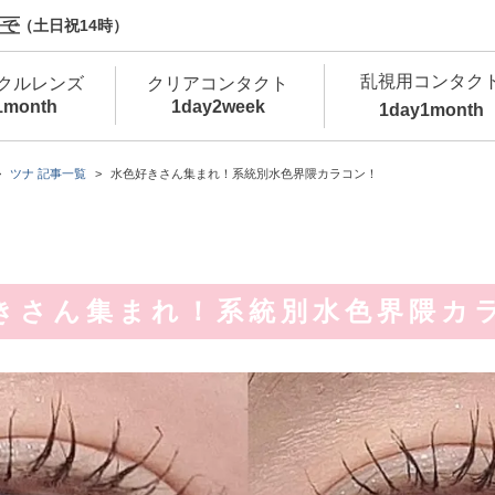
で（土日祝14時）
乱視用コンタク
クルレンズ
クリアコンタクト
1month
1day
2week
1day
1month
新商品
新商品
新商品
新商品
新商品
高含水
低
ツナ 記事一覧
水色好きさん集まれ！系統別水色界隈カラコン！
新商品
新商品
きさん集まれ！系統別水色界隈カ
新商品
カラコン・サークルレンズ 1day 商品一覧を
カ
クリアコンタクトレンズ 1day 商品一覧を
カ