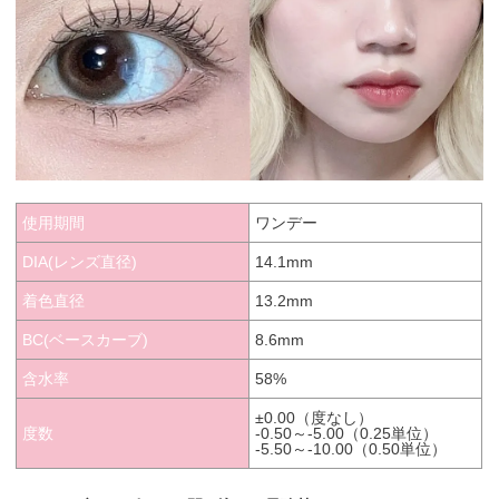
使用期間
ワンデー
DIA(レンズ直径)
14.1mm
着色直径
13.2mm
BC(ベースカーブ)
8.6mm
含水率
58%
±0.00（度なし）
度数
-0.50～-5.00（0.25単位）
-5.50～-10.00（0.50単位）