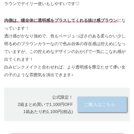
ラウンでデイリー使いもしやすいです♡
内側は、瞳全体に透明感をプラスしてくれる抜け感ブラウン
にな
っています！
透け感がかなり強めで、色もベージュっぽさのある柔らかい少し
明るめのブラウンカラーなので色み自体の存在感は控えめになっ
ていますが、この控えめなデザインのおかげで一気にこなれ感が
出てくれます！
白みピンクメイクと合わせれば、より透明感を際立たせて儚い女
の子のような雰囲気を演出できます♪
公式限定！
2箱まとめ買いで1,100円OFF
ご購入はこちら
1箱あたり約1,100円(税込)