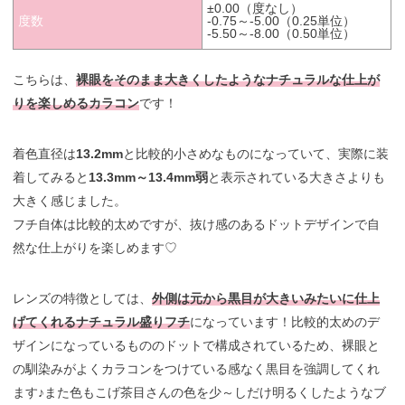
±0.00（度なし）
度数
-0.75～-5.00（0.25単位）
-5.50～-8.00（0.50単位）
こちらは、
裸眼をそのまま大きくしたようなナチュラルな仕上が
りを楽しめるカラコン
です！
着色直径は
13.2mm
と比較的小さめなものになっていて、実際に装
着してみると
13.3mm～13.4mm弱
と表示されている大きさよりも
大きく感じました。
フチ自体は比較的太めですが、抜け感のあるドットデザインで自
然な仕上がりを楽しめます♡
レンズの特徴としては、
外側は元から黒目が大きいみたいに仕上
げてくれるナチュラル盛りフチ
になっています！比較的太めのデ
ザインになっているもののドットで構成されているため、裸眼と
の馴染みがよくカラコンをつけている感なく黒目を強調してくれ
ます♪また色もこげ茶目さんの色を少～しだけ明るくしたようなブ