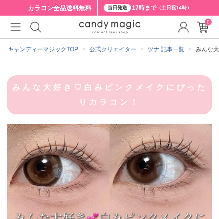
カラコン全品
送料無料
17時まで
当日発送
（土日祝14時）
0
キャンディーマジックTOP
公式クリエイター
ツナ 記事一覧
みんな大
みんな大好き♡白みピンクメイクにぴった
りカラコン！