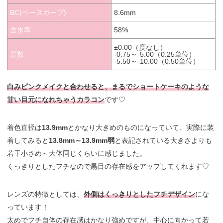
BC(ベースカーブ)
8.6mm
含水率
58%
±0.00（度なし）
度数
-0.75～-5.00（0.25単位）
-5.50～-10.00（0.50単位）
白みピンクメイクと合わせると、まるでショートケーキのような
甘い目元になれちゃうカラコン
です♡
着色直径は
13.9mm
とかなり大きめのものになっていて、実際に装
着してみると
13.8mm～13.9mm弱
と表記されている大きさよりも
若干小さめ～大体同じくらいに感じました。
くっきりとしたフチなので黒目の存在感をアップしてくれます♡
レンズの特徴としては、
外側はくっきりとしたフチデザイン
にな
っています！
太めでフチ自体の存在感はかなり強めですが、中心に向かって若