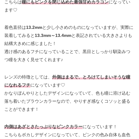
こちらは
瞳にもピンクを閉じ込めた最強甘めカラコン
になってい
ます♡
着色直径は
13.2mm
と少し小さめのものになっていますが、実際に
装着してみると
13.3mm～13.4mm
と表記されている大きさよりも
結構大きめに感じました！
透け感のあるフチになっていることで、黒目としっかり馴染みつ
つ瞳を大きく見せてくれます♪
レンズの特徴としては、
外側はまるで、とろけてしまいそうな瞳
になれるフチ
になっています♡
かなりぼんやりとしたデザインになっていて、色も瞳に溶け込む
落ち着いたブラウンカラーなので、やりすぎ感なくコソッと盛る
ことができます！
内側はあざとさたっぷりなピンクカラー
になっています！
こちらもボカしデザインになっていて、ピンクの色み自体も血色