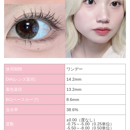
使用期間
ワンデー
DIA(レンズ直径)
14.2mm
着色直径
13.2mm
BC(ベースカーブ)
8.6mm
含水率
38.6%
±0.00（度なし）
度数
-0.75～-5.00（0.25単位）
-5.50～-8.00（0.50単位）