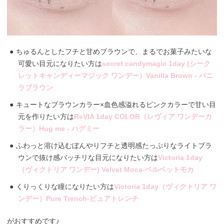
ちゅるんとしたフチと甘めブラウンで、まるでお菓子みたいな
可愛い目元になりたい方は
secret candymagic 1day (シーク
レットキャンディーマジック ワンデー）Vanilla Brown - バニ
ラブラウン
キュートなブラウンカラー×血色感溢れるピンクカラーで甘い目
元を作りたい方は
ReVIA 1day COLOR（レヴィア ワンデーカ
ラー）Hug me - ハグミー
ふわっと溶け込むぼんやりフチと透明感たっぷりなライトブラ
ウンで抜け感バッチリな目元になりたい方は
Victoria 1day
（ヴィクトリア ワンデー) Velvet Moca-ベルベットモカ
くりっくりな瞳になりたい方は
Victoria 1day（ヴィクトリア ワ
ンデー）Pure Trench-ピュアトレンチ
がおすすめです♪