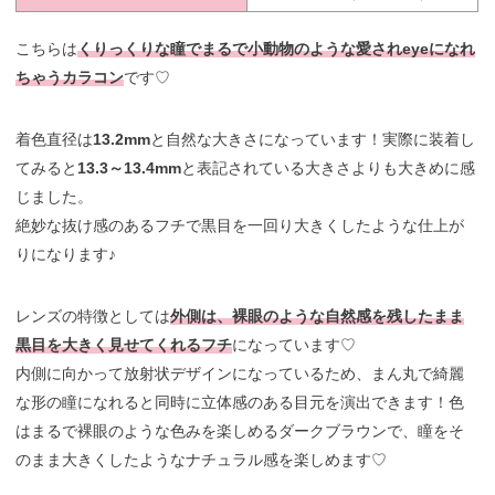
こちらは
くりっくりな瞳でまるで小動物のような愛されeyeになれ
ちゃうカラコン
です♡
着色直径は
13.2mm
と自然な大きさになっています！実際に装着し
てみると
13.3～13.4mm
と表記されている大きさよりも大きめに感
じました。
絶妙な抜け感のあるフチで黒目を一回り大きくしたような仕上が
りになります♪
レンズの特徴としては
外側は、裸眼のような自然感を残したまま
黒目を大きく見せてくれるフチ
になっています♡
内側に向かって放射状デザインになっているため、まん丸で綺麗
な形の瞳になれると同時に立体感のある目元を演出できます！色
はまるで裸眼のような色みを楽しめるダークブラウンで、瞳をそ
のまま大きくしたようなナチュラル感を楽しめます♡