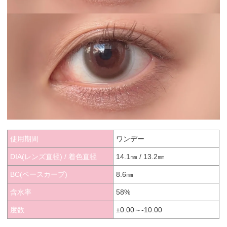
使用期間
ワンデー
DIA(レンズ直径) / 着色直径
14.1㎜ / 13.2㎜
BC(ベースカーブ)
8.6㎜
含水率
58%
度数
±0.00～-10.00