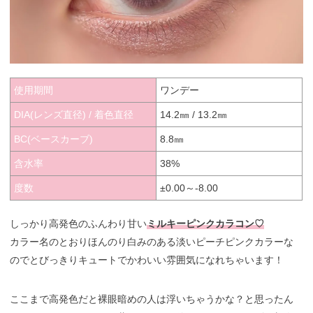
使用期間
ワンデー
DIA(レンズ直径) / 着色直径
14.2㎜ / 13.2㎜
BC(ベースカーブ)
8.8㎜
含水率
38%
度数
±0.00～-8.00
しっかり高発色のふんわり甘い
ミルキーピンクカラコン♡
カラー名のとおりほんのり白みのある淡いピーチピンクカラーな
のでとびっきりキュートでかわいい雰囲気になれちゃいます！
ここまで高発色だと裸眼暗めの人は浮いちゃうかな？と思ったん