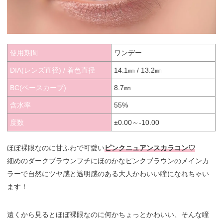
使用期間
ワンデー
DIA(レンズ直径) / 着色直径
14.1㎜ / 13.2㎜
BC(ベースカーブ)
8.7㎜
含水率
55%
度数
±0.00～-10.00
ほぼ裸眼なのに甘ふわで可愛い
ピンクニュアンスカラコン♡
細めのダークブラウンフチにほのかなピンクブラウンのメインカ
ラーで自然にツヤ感と透明感のある大人かわいい瞳になれちゃい
ます！
遠くから見るとほぼ裸眼なのに何かちょっとかわいい、そんな瞳