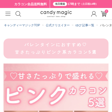
カラコン全品
送料無料
17時まで
当日発送
（土日祝14時）
0
キャンディーマジックTOP
公式クリエイター
ゆぴ 記事一覧
バレンタ
バレンタインにおすすめ♡
甘さたっぷりピンク系カラコン5選