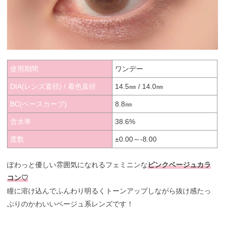
使用期間
ワンデー
DIA(レンズ直径) / 着色直径
14.5㎜ / 14.0㎜
BC(ベースカーブ)
8.8㎜
含水率
38.6%
度数
±0.00～-8.00
ぽわっと優しい雰囲気になれるフェミニンな
ピンクベージュカラ
コン♡
瞳に溶け込んでふんわり明るくトーンアップしながら抜け感たっ
ぷりのかわいいベージュ系レンズです！