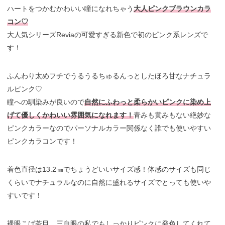
ハートをつかむかわいい瞳になれちゃう
大人ピンクブラウンカラ
コン♡
大人気シリーズReviaの可愛すぎる新色で初のピンク系レンズで
す！
ふんわり太めフチでうるうるちゅるんっとしたほろ甘なナチュラ
ルピンク♡
瞳への馴染みが良いので
自然にふわっと柔らかいピンクに染め上
げて優しくかわいい雰囲気になれます！
青みも黄みもない絶妙な
ピンクカラーなのでパーソナルカラー関係なく誰でも使いやすい
ピンクカラコンです！
着色直径は13.2㎜でちょうどいいサイズ感！体感のサイズも同じ
くらいでナチュラルなのに自然に盛れるサイズでとっても使いや
すいです！
裸眼こげ茶目、三白眼の私でもしっかりピンクに発色してくれて