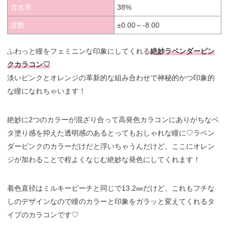
含水率
38%
度数
±0.00～-8.00
ふわっと瞳をフェミニンな印象にしてくれる
絶妙ラベンダーピン
クカラコン♡
淡いピンクとオレンジの革新的な組み合わせで神秘的かつ印象的
な瞳になれちゃいます！
絶妙に2つのカラーが混ざり合って高発色カラコンにありがちなベ
タ塗り感を抑えた透明感のあるとってもおしゃれな瞳に♡ラベン
ダーピンクのカラーだけだと浮いちゃうんだけど、ここにオレン
ジが加わることで程よくなじむ絶妙な発色にしてくれます！
着色直径はミルキーピーチと同じで13.2㎜だけど、これもフチな
しのデザインなので瞳のカラーと印象をガラッと変えてくれるタ
イプのカラコンです♡