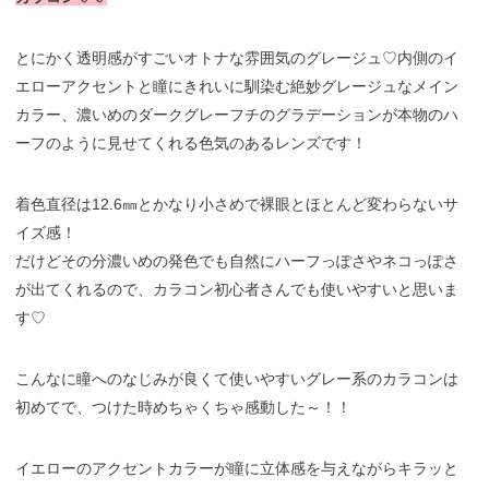
とにかく透明感がすごいオトナな雰囲気のグレージュ♡内側のイ
エローアクセントと瞳にきれいに馴染む絶妙グレージュなメイン
カラー、濃いめのダークグレーフチのグラデーションが本物のハ
ーフのように見せてくれる色気のあるレンズです！
着色直径は12.6㎜とかなり小さめで裸眼とほとんど変わらないサ
イズ感！
だけどその分濃いめの発色でも自然にハーフっぽさやネコっぽさ
が出てくれるので、カラコン初心者さんでも使いやすいと思いま
す♡
こんなに瞳へのなじみが良くて使いやすいグレー系のカラコンは
初めてで、つけた時めちゃくちゃ感動した～！！
イエローのアクセントカラーが瞳に立体感を与えながらキラッと