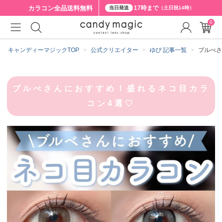
カラコン全品
送料無料
17時まで
当日発送
（土日祝14時）
0
キャンディーマジックTOP
公式クリエイター
ゆぴ 記事一覧
ブルべさ
ブルべさんにおすすめ！盛れるネコ目カラ
コン4選♡