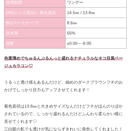
使用期間
ワンデー
DIA(レンズ直径) / 着色直径
14.5㎜ / 13.8㎜
BC(ベースカーブ)
8.6㎜
含水率
55%
度数
±0.00～-8.00
色素薄めでちゅるんぷるんっと盛れるナチュラルなネコ目風ベー
ジュカラコン♡
うるっと透け感もあるんだけど、細めのダークブラウンフチのお
かげでしっかり目力もアップさせてくれます！
着色直径は13.8㎜と大きめサイズなんだけどフチがほんのりぼか
されているので、しっかり盛れるんだけどふんわり柔らかい瞳に
見せてくれます♡
三白眼の私でも透けが気にならずきれいに発色してくれました！