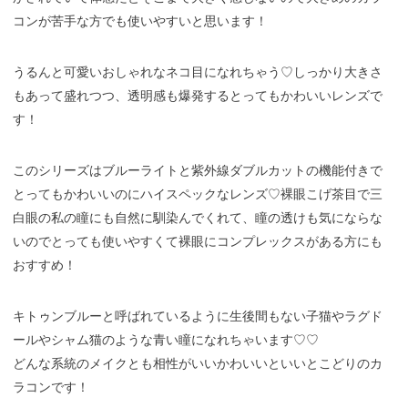
コンが苦手な方でも使いやすいと思います！
うるんと可愛いおしゃれなネコ目になれちゃう♡しっかり大きさ
もあって盛れつつ、透明感も爆発するとってもかわいいレンズで
す！
このシリーズはブルーライトと紫外線ダブルカットの機能付きで
とってもかわいいのにハイスペックなレンズ♡裸眼こげ茶目で三
白眼の私の瞳にも自然に馴染んでくれて、瞳の透けも気にならな
いのでとっても使いやすくて裸眼にコンプレックスがある方にも
おすすめ！
キトゥンブルーと呼ばれているように生後間もない子猫やラグド
ールやシャム猫のような青い瞳になれちゃいます♡♡
どんな系統のメイクとも相性がいいかわいいといいとこどりのカ
ラコンです！