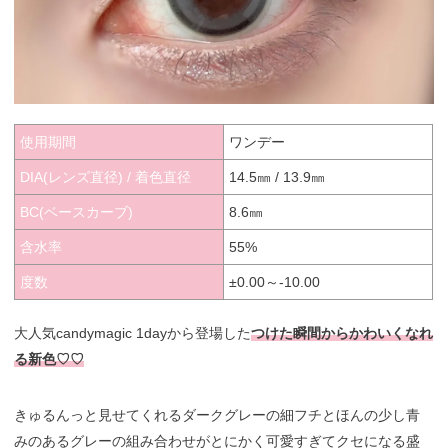
使用期間
ワンデー
DIA(レンズ直径) / 着色直径
14.5㎜ / 13.9㎜
BC(ベースカーブ)
8.6㎜
含水率
55%
度数
±0.00～-10.00
大人気candymagic 1dayから登場した
つけた瞬間からかわいくなれ
る新色♡♡
きゅるんっと見せてくれるダークグレーの細フチとほんの少し青
みのあるグレーの組み合わせがとにかく可愛すぎてクセになる盛