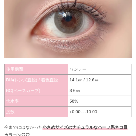
使用期間
ワンデー
DIA(レンズ直径) / 着色直径
14.1㎜ / 12.6㎜
BC(ベースカーブ)
8.6㎜
含水率
58%
度数
±0.00～-10.00
今までにはなかった
小さめサイズのナチュラルなハーフ系ネコ目
カラコン♡♡