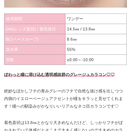
使用期間
ワンデー
DIA(レンズ直径) / 着色直径
14.5㎜ / 13.8㎜
BC(ベースカーブ)
8.6㎜
含水率
55%
度数
±0.00～-10.00
ぽわっと瞳に溶け込む透明感抜群のグレージュカラコン♡♡
絶妙なぼかしフチの青みグレーのフチで自然な抜け感を出しつつ
内側のイエローベージュアクセントが瞳をキラッと見せてくれま
す！瞳への馴染みがかなりいいリアルなネコ目カラコンです♡
着色直径は13.8㎜とかなり大きめなんだけど、しっかりフチがぼ
かされていて体感だとそこまで大きく感じないので大きめのカラ