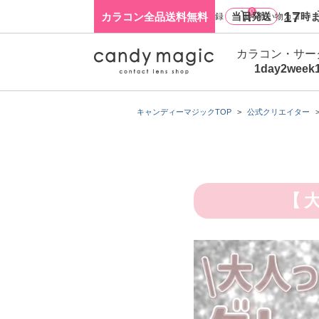
0
17
カラコン全品送料無料
当日発送
時ま
ログイン・新規会員登録
買い物カゴ
カラコン・サー
1day
2week
キャンディーマジックTOP
公式クリエイター
【