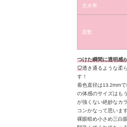
含水率
度数
つけた瞬間に透明感
♡
透き通るような柔
す！
着色直径は13.2m
の体感のサイズはもう
が強くない絶妙なカ
コンかなって思いま
裸眼暗め小さめ三白