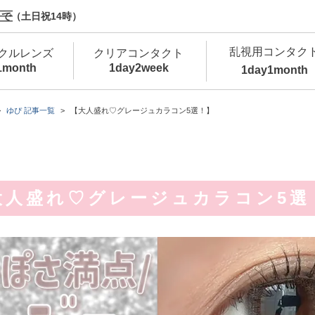
で（土日祝14時）
乱視用コンタク
クルレンズ
クリアコンタクト
1month
1day
2week
1day
1month
新商品
新商品
新商品
新商品
新商品
高含水
低
ゆぴ 記事一覧
【大人盛れ♡グレージュカラコン5選！】
新商品
新商品
大人盛れ♡グレージュカラコン5選
新商品
カラコン・サークルレンズ 1day 商品一覧を
カ
クリアコンタクトレンズ 1day 商品一覧を
カ