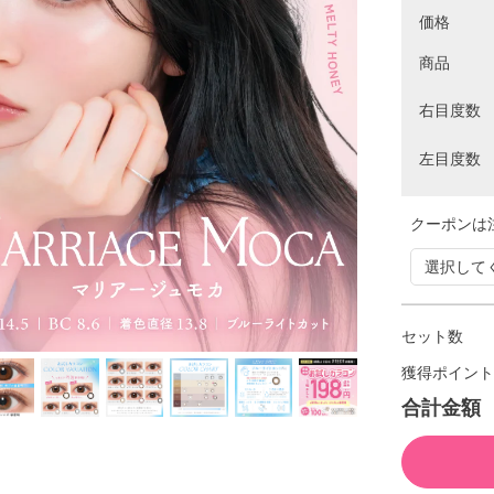
価格
商品
右目度数
左目度数
クーポンは
セット数
獲得ポイント
合計金額