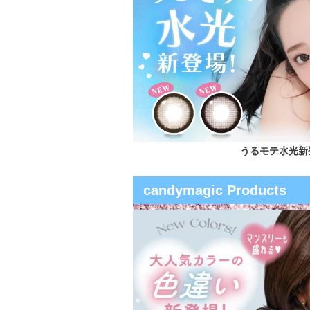
うるモテ水光新
candymagic Products