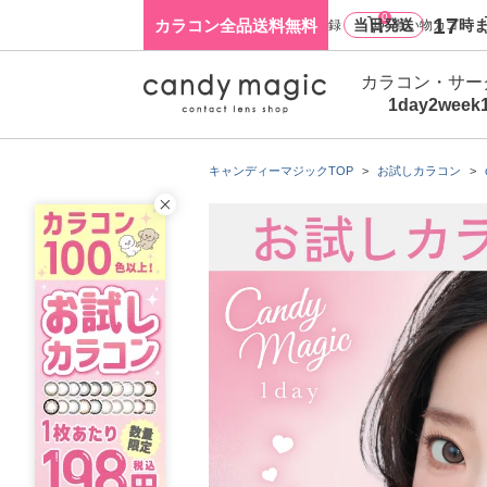
0
17
カラコン全品送料無料
当日発送
時ま
ログイン・新規会員登録
買い物カゴ
カラコン・サー
1day
2week
キャンディーマジックTOP
お試しカラコン