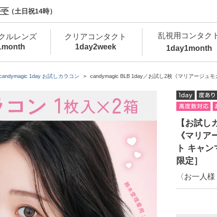
で（土日祝14時）
乱視用コンタク
クルレンズ
クリアコンタクト
1month
1day
2week
1day
1month
新商品
新商品
新商品
新商品
新商品
高含水
低
candymagic 1day お試しカラコン
candymagic BLB 1day／お試し2枚《マリアージュ
新商品
新商品
【お試しカラ
《マリア
ト キャン
限定］
新商品
〈お一人様
カラコン・サークルレンズ 1day 商品一覧を
カ
クリアコンタクトレンズ 1day 商品一覧を
カ