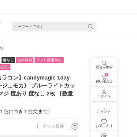
ト
含水
モカ》
絞込み検索
0
コン】candymagic 1day
買い物カゴ
ージュモカ》 ブルーライトカッ
マジ 度あり 度なし 2枚 ［数量
ログイン
-
１色につき１注文まで〉
ポイント
お気に入り
全てに反映
？
見る
乱視用カラコン 1month商品一覧を見る
乱視用カラコン 1day商品一覧を見る
乱視用カラコン 1day商品一覧を見る
ラコン・サークルレンズ 2week商品一覧を見る
クリアコンタクトレンズ 2week 商品一覧を見る
見る
乱視用カラコン 1day商品一覧を見る
ラコン・サークルレンズ 1month商品一覧を見る