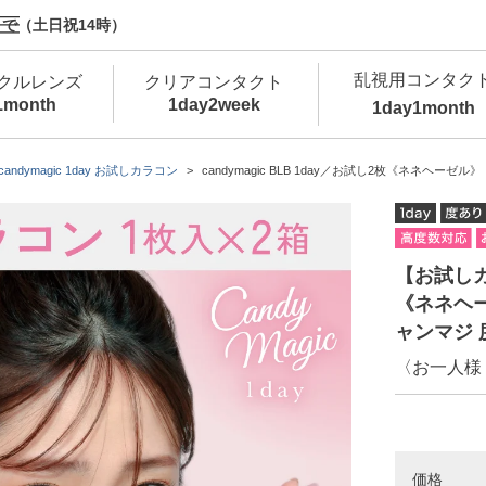
で（土日祝14時）
乱視用コンタク
クルレンズ
クリアコンタクト
1month
1day
2week
1day
1month
新商品
新商品
新商品
新商品
新商品
高含水
低
candymagic 1day お試しカラコン
candymagic BLB 1day／お試し2枚《ネネヘーゼル》
新商品
新商品
【お試しカラ
《ネネヘー
ャンマジ 
〈お一人様
新商品
カラコン・サークルレンズ 1day 商品一覧を
カ
クリアコンタクトレンズ 1day 商品一覧を
カ
価格