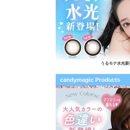
うるモテ水光新
candymagic Products