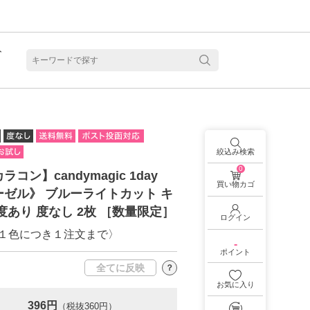
ト
含水
絞込み検索
0
コン】candymagic 1day
買い物カゴ
ゼル》 ブルーライトカット キ
度あり 度なし 2枚 ［数量限定］
ログイン
１色につき１注文まで〉
-
ポイント
全てに反映
？
お気に入り
見る
乱視用カラコン 1month商品一覧を見る
乱視用カラコン 1day商品一覧を見る
乱視用カラコン 1day商品一覧を見る
ラコン・サークルレンズ 2week商品一覧を見る
クリアコンタクトレンズ 2week 商品一覧を見る
見る
乱視用カラコン 1day商品一覧を見る
ラコン・サークルレンズ 1month商品一覧を見る
396円
（税抜360円）