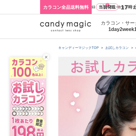
0
17
カラコン全品送料無料
当日発送
時ま
ログイン・新規会員登録
買い物カゴ
カラコン・サー
1day
2week
キャンディーマジックTOP
お試しカラコン