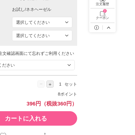
遠近両用カラコン 1day商品一覧を見る
注文履歴
0
クーポン
注文確認画面にて忘れずご利用ください
−
＋
セット
8ポイント
396円
（税抜360円）
カートに入れる