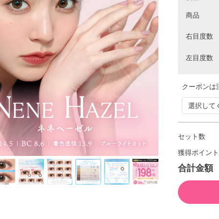
商品
右目度数
左目度数
クーポンは
セット数
獲得ポイント
合計金額