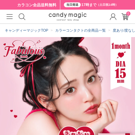
カラコン全品
送料無料
17時まで
当日発送
（土日祝14時）
0
クーポン詳細
キャンディーマジックTOP
カラーコンタクトの全商品一覧
度あり/度な