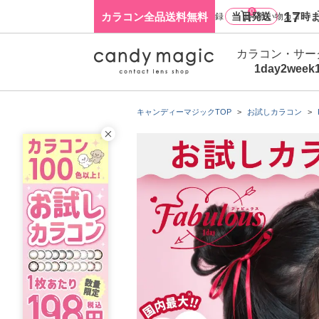
0
17
カラコン全品送料無料
当日発送
時ま
ログイン・新規会員登録
買い物カゴ
カラコン・サー
1day
2week
キャンディーマジックTOP
お試しカラコン