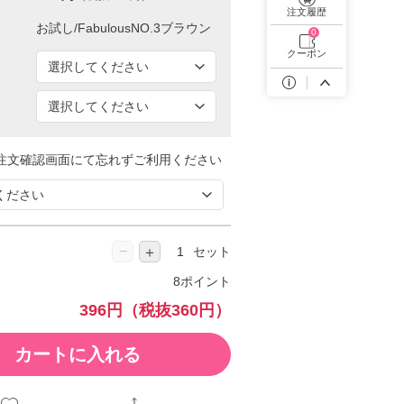
遠近両用カラコン 1day商品一覧を見る
注文履歴
0
クーポン
注文確認画面にて忘れずご利用ください
−
＋
セット
8ポイント
396円
（税抜360円）
カートに入れる