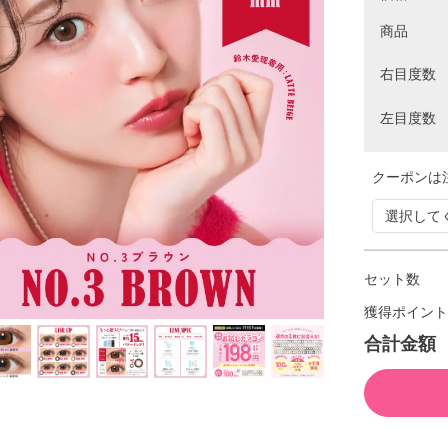
商品
右目度数
左目度数
クーポンは
セット数
獲得ポイント
合計金額