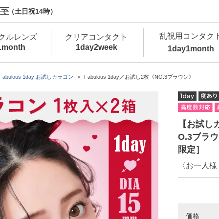
で（土日祝14時）
乱視用コンタク
クルレンズ
クリアコンタクト
1month
1day
2week
1day
1month
新商品
新商品
新商品
新商品
新商品
高含水
低
Fabulous 1day お試しカラコン
Fabulous 1day／お試し2枚《NO.3ブラウン》
新商品
新商品
【お試しカラ
O.3ブラ
限定］
〈お一人様
新商品
カラコン・サークルレンズ 1day 商品一覧を
カ
クリアコンタクトレンズ 1day 商品一覧を
カ
価格