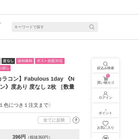
ト
含水
絞込み検索
0
コン】Fabulous 1day 《N
買い物カゴ
ウン》度あり 度なし 2枚 ［数量
ログイン
１色につき１注文まで〉
-
ポイント
全てに反映
？
お気に入り
見る
乱視用カラコン 1month商品一覧を見る
乱視用カラコン 1day商品一覧を見る
乱視用カラコン 1day商品一覧を見る
ラコン・サークルレンズ 2week商品一覧を見る
クリアコンタクトレンズ 2week 商品一覧を見る
見る
乱視用カラコン 1day商品一覧を見る
ラコン・サークルレンズ 1month商品一覧を見る
396円
（税抜360円）