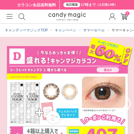
カラコン全品
送料無料
17時まで
当日発送
（土日祝14時）
0
クーポン詳細
キャンディーマジックTOP
キャンペーン
サマーセール
サマーキャン