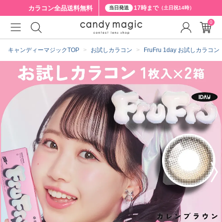
カラコン全品
送料無料
17時まで
当日発送
（土日祝14時）
0
クーポン詳細
キャンディーマジックTOP
お試しカラコン
FruFru 1day お試しカラコン