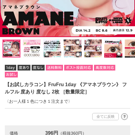
【お試しカラコン】FruFru 1day 《アマネブラウン》 フ
ルフル 度あり 度なし 2枚 ［数量限定］
〈お一人様１色につき１注文まで〉
全てに反映
？
396円
価格
（税抜360円）