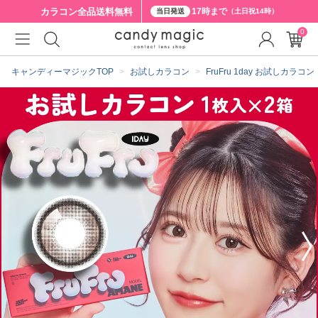
カラコン全品
送料無料
17時まで
当日発送
（土日祝14時）
0
クーポン詳細
キャンディーマジックTOP
お試しカラコン
FruFru 1day お試しカラコン