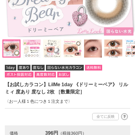
【お試しカラコン】LilMe 1day 《ドリーミーベア》 リル
ミィ 度あり 度なし 2枚 ［数量限定］
〈お一人様１色につき１注文まで〉
全てに反映
？
396円
価格
（税抜360円）