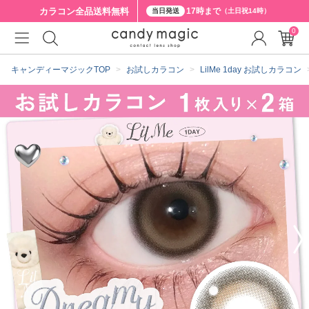
カラコン全品
送料無料
17時まで
当日発送
（土日祝14時）
0
クーポン詳細
キャンディーマジックTOP
お試しカラコン
LilMe 1day お試しカラコン