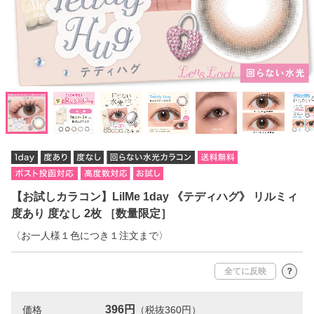
【お試しカラコン】LilMe 1day 《テディハグ》 リルミィ
度あり 度なし 2枚 ［数量限定］
〈お一人様１色につき１注文まで〉
全てに反映
？
396円
価格
（税抜360円）