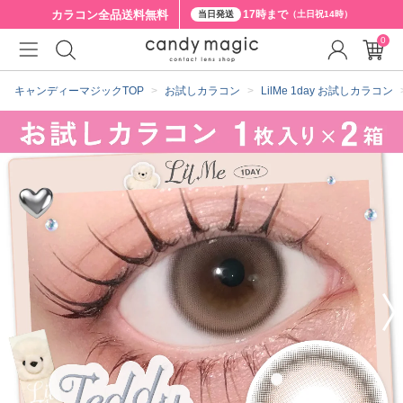
カラコン全品
送料無料
17時まで
当日発送
（土日祝14時）
0
クーポン詳細
キャンディーマジックTOP
お試しカラコン
LilMe 1day お試しカラコン