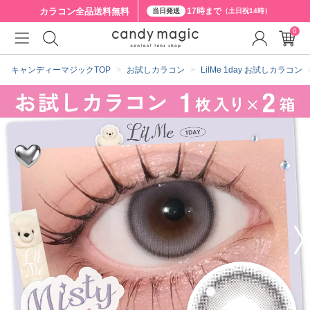
カラコン全品
送料無料
17時まで
当日発送
（土日祝14時）
0
クーポン詳細
キャンディーマジックTOP
お試しカラコン
LilMe 1day お試しカラコン