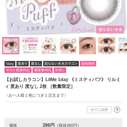
【お試しカラコン】LilMe 1day 《ミスティパフ》 リルミ
ィ 度あり 度なし 2枚 ［数量限定］
〈お一人様１色につき１注文まで〉
全てに反映
？
396円
価格
（税抜360円）