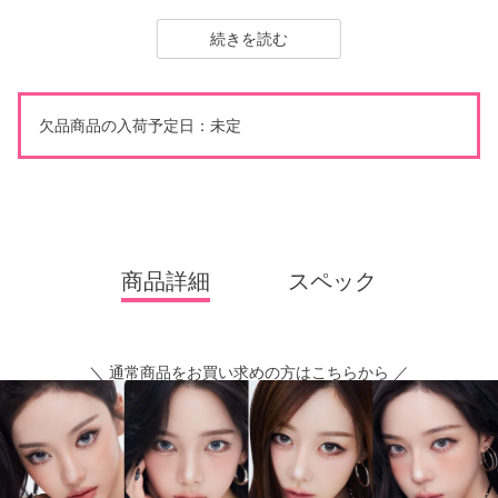
のある目元に。
抜け感のある柔らかなヌーディートーンで、デイリーにも取り入
れやすいカラーです。
ØTHER 1day（アザー ワンデー）は、aespaがイメージモデルを
欠品商品の入荷予定日：未定
務める新コンタクトレンズブランド。
「誰かじゃなくて、誰でもない私になる。」がコンセプトで、自
分らしさを大切にしたい方にぴったりのブランドです。
全カラー“回らない水光カラコン”で、光・影・色・奥行き――すべ
てが重なり合って生まれる「新-SUPER水光」
レンズデザインは全3タイプで、ナチュラル系からギャル系まで幅
商品詳細
スペック
広いスタイルを楽しめるのも魅力です。
※軸固定技術を利用することでレンズの回転を抑え定位置で安定
させます。
＼ 通常商品をお買い求めの方はこちらから ／