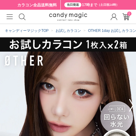
カラコン全品
送料無料
17時まで
当日発送
（土日祝14時）
0
クーポン詳細
キャンディーマジックTOP
お試しカラコン
OTHER 1day お試しカラコ