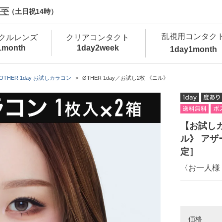
で（土日祝14時）
乱視用コンタク
クルレンズ
クリアコンタクト
1month
1day
2week
1day
1month
新商品
新商品
新商品
新商品
新商品
高含水
低
OTHER 1day お試しカラコン
ØTHER 1day／お試し2枚 《ニル》
新商品
新商品
【お試しカ
ル》 アザ
定］
〈お一人様
新商品
カラコン・サークルレンズ 1day 商品一覧を
カ
クリアコンタクトレンズ 1day 商品一覧を
カ
価格