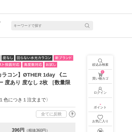
ト
含水
絞込み検索
0
ラコン】ØTHER 1day 《ニ
買い物カゴ
ー 度あり 度なし 2枚 ［数量限
ログイン
１色につき１注文まで〉
-
ポイント
全てに反映
？
お気に入り
見る
乱視用カラコン 1month商品一覧を見る
乱視用カラコン 1day商品一覧を見る
乱視用カラコン 1day商品一覧を見る
ラコン・サークルレンズ 2week商品一覧を見る
クリアコンタクトレンズ 2week 商品一覧を見る
見る
乱視用カラコン 1day商品一覧を見る
ラコン・サークルレンズ 1month商品一覧を見る
396円
（税抜360円）