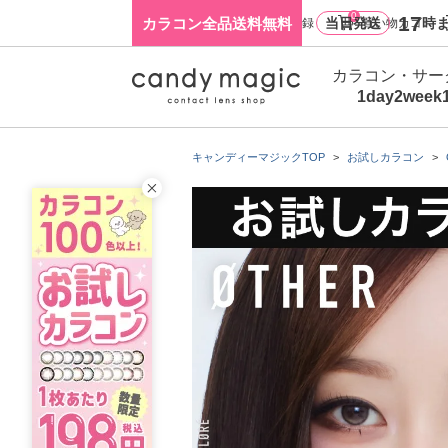
0
17
カラコン全品送料無料
当日発送
時ま
ログイン・新規会員登録
買い物カゴ
カラコン・サー
1day
2week
キャンディーマジックTOP
お試しカラコン