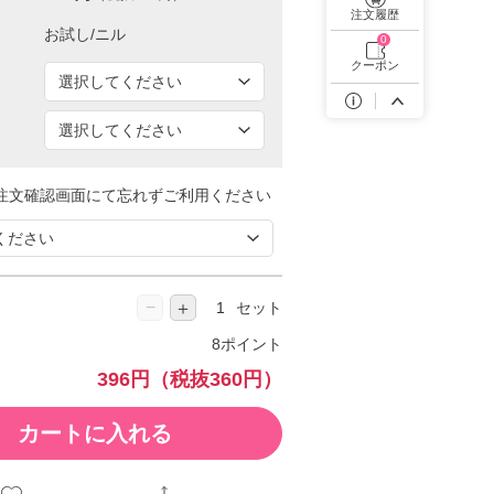
遠近両用カラコン 1day商品一覧を見る
注文履歴
0
クーポン
注文確認画面にて忘れずご利用ください
−
＋
セット
8ポイント
396円
（税抜360円）
カートに入れる