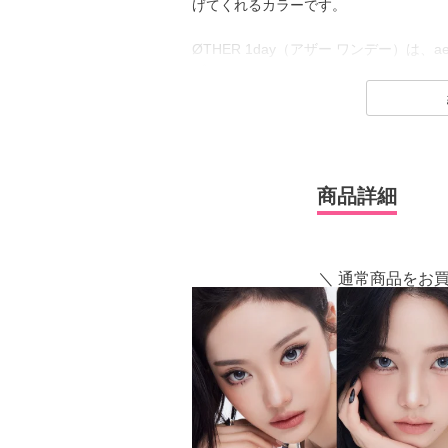
げてくれるカラーです。
ØTHER 1day（アザー ワンデー）は
ブランド。
「誰かじゃなくて、誰でもない私になる
にぴったりのブランドです。
全カラー“回らない水光カラコン”で、
る「新-SUPER水光」
レンズデザインは全3タイプで、ナチュ
商品詳細
のも魅力です。
※軸固定技術を利用することでレンズの
＼ 通常商品をお