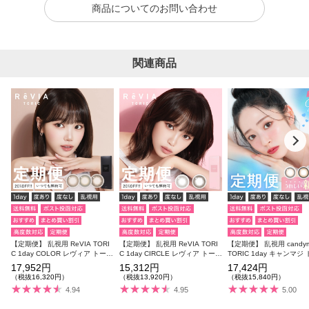
商品についてのお問い合わせ
関連商品
【定期便】 乱視用 ReVIA TORI
【定期便】 乱視用 ReVIA TORI
【定期便】 乱視用 candymagic
C 1day COLOR レヴィア トーリ
C 1day CIRCLE レヴィア トーリ
TORIC 1day キャンマジ
ック 12箱セット 1箱10枚入り 合
ック 12箱セット 1箱10枚入り 合
ック ブルーライトカット 
17,952円
15,312円
17,424円
計120枚（CYL:-0.75D～-2.25
計120枚（CYL:-0.75D～-2.25
ット 1箱10枚入り 合計12
（税抜16,320円）
（税抜13,920円）
（税抜15,840円）
D）
D）
YL:-0.75D～-1.25D）
4.94
4.95
5.00