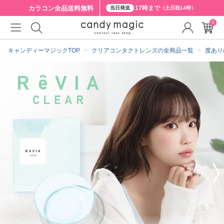
カラコン全品
送料無料
17時まで
当日発送
（土日祝14時）
0
クーポン詳細
キャンディーマジックTOP
クリアコンタクトレンズの全商品一覧
度あり