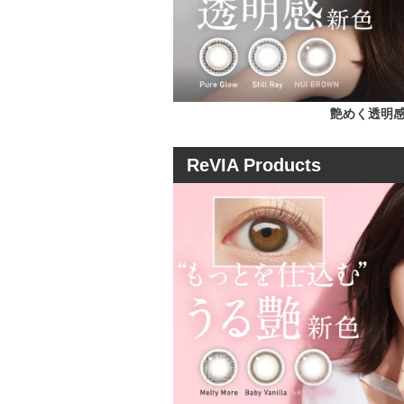
艶めく透明感
ReVIA Products