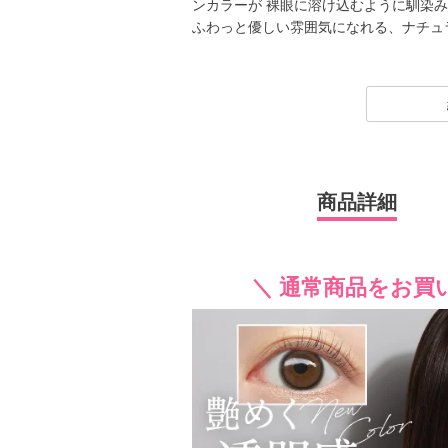
ンカラーが 裸眼に溶け込むように馴染
ふわっと優しい雰囲気になれる、ナチュ
1day（ワンデー）／1month（ワンマンス）／
ーライトバリア）／TORIC（トーリッ
でもカラーコンタクトレンズには、“大
ンズサイズを採用することでナチュラル
2026年には、ブランド誕生から10周年を
商品詳細
ON（キム・チェウォン）さんが就任し
新シリーズとして、CLEAR 2week（ク
ック）も誕生し、さらに充実したライン
裸眼風のナチュラルデザインから、さり
＼ 通常商品をお買
ンズ、クリアコンタクトレンズまで、 
けています。