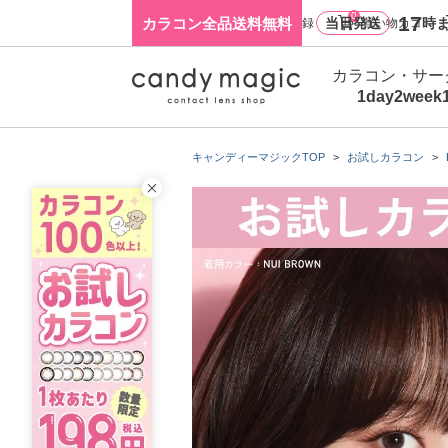
0
17
カラコン全品送料無料
当日発送
時ま
ログイン・新規会員登録
買い物カゴ
カラコン・サー
1day
2week
キャンディーマジックTOP
お試しカラコン