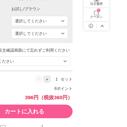
遠近両用カラコン 1day商品一覧を見る
注文履歴
0
クーポン
注文確認画面にて忘れずご利用ください
−
＋
セット
8ポイント
396円
（税抜360円）
カートに入れる