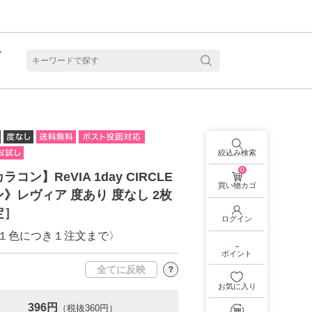
ト
含水
絞込み検索
0
コン】ReVIA 1day CIRCLE
買い物カゴ
》レヴィア 度あり 度なし 2枚
定］
ログイン
１色につき１注文まで〉
-
ポイント
全てに反映
？
お気に入り
見る
乱視用カラコン 1month商品一覧を見る
乱視用カラコン 1day商品一覧を見る
乱視用カラコン 1day商品一覧を見る
ラコン・サークルレンズ 2week商品一覧を見る
クリアコンタクトレンズ 2week 商品一覧を見る
見る
乱視用カラコン 1day商品一覧を見る
ラコン・サークルレンズ 1month商品一覧を見る
396円
（税抜360円）