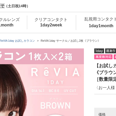
で（土日祝14時）
乱視用コンタク
クルレンズ
クリアコンタクト
1month
1day
2week
1day
1month
新商品
新商品
新商品
新商品
新商品
高含水
低
ReVIA 1day お試しカラコン
ReVIA 1day サークル／お試し2枚《ブラウン》
新商品
新商品
【お試しカラ
《ブラウン
［数量限
〈お一人様
新商品
カラコン・サークルレンズ 1day 商品一覧を
カ
クリアコンタクトレンズ 1day 商品一覧を
カ
価格