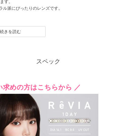
みます。
ラル派にぴったりのレンズです。
CLEAR（クリア）／Blue Light Barrier（ブル
ク） といった幅広いシリーズを展開しており、その中
クーポン詳細
続きを読む
人美的サイズ”の、大きすぎず小さすぎない絶妙なレ
でありながらも印象的な瞳を演出します。
迎えるにあたり、新イメージモデルに KIM CHAEW
スペック
、イメージを一新しました。
リアツーウィーク）／CLEAR TORIC（クリアトーリ
ナップに。
げなく盛れるタイプ、普段使いに最適なサークルレ
い求めの方はこちらから ／
豊富なバリエーションで多くの方々の瞳に寄り添い続