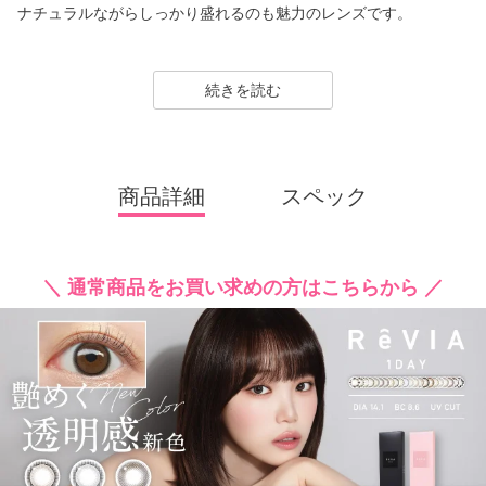
ナチュラルながらしっかり盛れるのも魅力のレンズです。
1day（ワンデー）／1month（ワンマンス）／CLEAR（クリア）
／Blue Light Barrier（ブルーライトバリア）／TORIC（トーリッ
続きを読む
ク） といった幅広いシリーズを展開しており、その中でもカラー
コンタクトレンズには、“大人美的サイズ”の、大きすぎず小さすぎ
ない絶妙なレンズサイズを採用することでナチュラルでありなが
らも印象的な瞳を演出します。
商品詳細
スペック
2026年には、ブランド誕生から10周年を迎えるにあたり、新イメ
ージモデルに KIM CHAEWON（キム・チェウォン）さんが就任
し、イメージを一新しました。
＼ 通常商品をお買い求めの方はこちらから ／
新シリーズとして、CLEAR 2week（クリアツーウィーク）／CLE
AR TORIC（クリアトーリック）も誕生し、さらに充実したライ
ンナップに。
裸眼風のナチュラルデザインから、さりげなく盛れるタイプ、普
段使いに最適なサークルレンズ、クリアコンタクトレンズまで、
豊富なバリエーションで多くの方々の瞳に寄り添い続けていま
す。