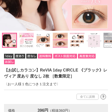
【お試しカラコン】ReVIA 1day CIRCLE 《ブラック》レ
ヴィア 度あり 度なし 2枚 ［数量限定］
〈お一人様１色につき１注文まで〉
全てに反映
？
396円
価格
（税抜360円）