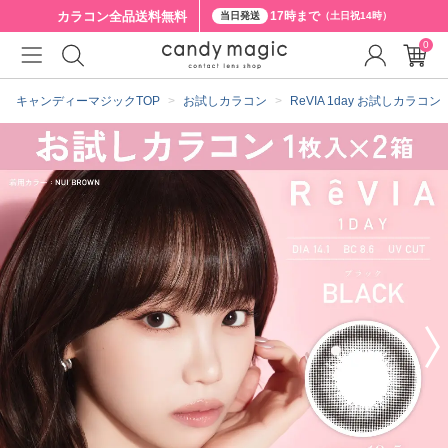
カラコン全品
送料無料
17時まで
当日発送
（土日祝14時）
0
クーポン詳細
キャンディーマジックTOP
お試しカラコン
ReVIA 1day お試しカラコン