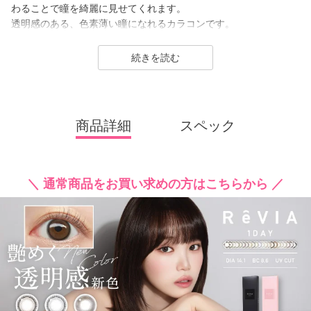
わることで瞳を綺麗に見せてくれます。
透明感のある、色素薄い瞳になれるカラコンです。
ReVIA は2016年に誕生した、「洗練」と「幅広い年齢層に愛され
続きを読む
ること」をコンセプトにしたコンタクトレンズブランド。
1day（ワンデー）／1month（ワンマンス）／CLEAR（クリア）
／Blue Light Barrier（ブルーライトバリア）／TORIC（トーリッ
商品詳細
スペック
ク） といった幅広いシリーズを展開しており、その中でもカラー
コンタクトレンズには、“大人美的サイズ”の、大きすぎず小さすぎ
ない絶妙なレンズサイズを採用することでナチュラルでありなが
らも印象的な瞳を演出します。
＼ 通常商品をお買い求めの方はこちらから ／
2026年には、ブランド誕生から10周年を迎えるにあたり、新イメ
ージモデルに KIM CHAEWON（キム・チェウォン）さんが就任
し、イメージを一新しました。
新シリーズとして、CLEAR 2week（クリアツーウィーク）／CLE
AR TORIC（クリアトーリック）も誕生し、さらに充実したライ
ンナップに。
裸眼風のナチュラルデザインから、さりげなく盛れるタイプ、普