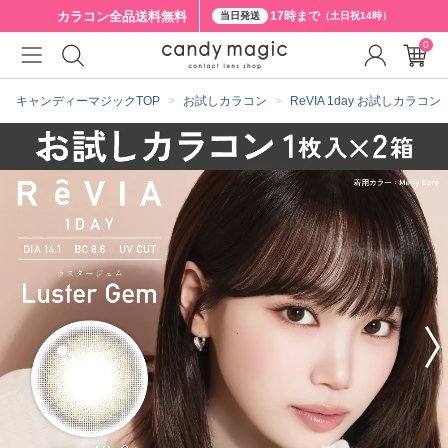
カラコン全品
送料無料
17時まで
当日発送
（土日祝14時）
0
クーポン詳細
キャンディーマジックTOP
お試しカラコン
ReVIA 1day お試しカラコン