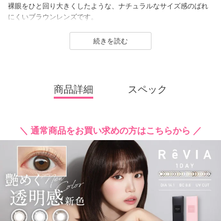
裸眼をひと回り大きくしたような、ナチュラルなサイズ感のばれ
にくいブラウンレンズです。
1day（ワンデー）／1month（ワンマンス）／CLEAR（クリア）
続きを読む
／Blue Light Barrier（ブルーライトバリア）／TORIC（トーリッ
ク） といった幅広いシリーズを展開しており、その中でもカラー
コンタクトレンズには、“大人美的サイズ”の、大きすぎず小さすぎ
ない絶妙なレンズサイズを採用することでナチュラルでありなが
商品詳細
スペック
らも印象的な瞳を演出します。
2026年には、ブランド誕生から10周年を迎えるにあたり、新イメ
ージモデルに KIM CHAEWON（キム・チェウォン）さんが就任
＼ 通常商品をお買い求めの方はこちらから ／
し、イメージを一新しました。
新シリーズとして、CLEAR 2week（クリアツーウィーク）／CLE
AR TORIC（クリアトーリック）も誕生し、さらに充実したライ
ンナップに。
裸眼風のナチュラルデザインから、さりげなく盛れるタイプ、普
段使いに最適なサークルレンズ、クリアコンタクトレンズまで、
豊富なバリエーションで多くの方々の瞳に寄り添い続けていま
す。