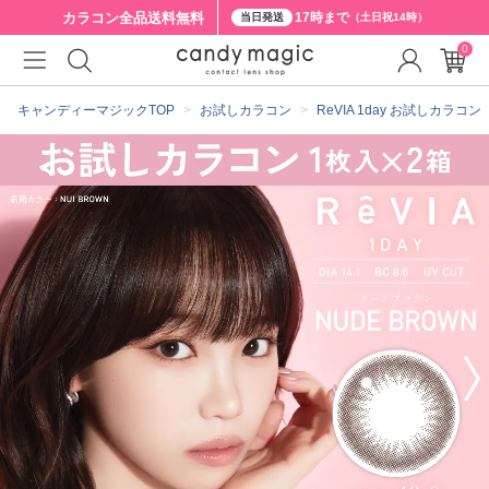
カラコン全品
送料無料
17時まで
当日発送
（土日祝14時）
0
クーポン詳細
キャンディーマジックTOP
お試しカラコン
ReVIA 1day お試しカラコン