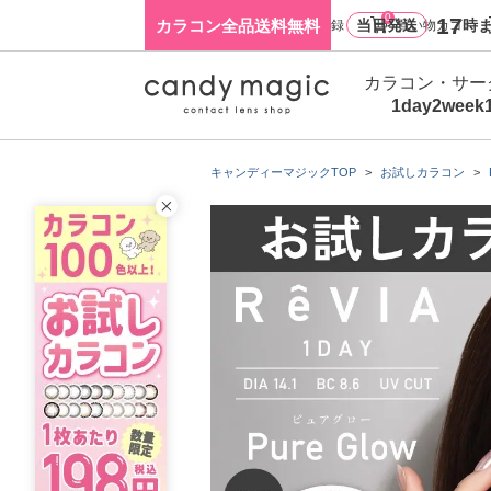
0
17
カラコン全品送料無料
当日発送
時ま
ログイン・新規会員登録
買い物カゴ
カラコン・サー
1day
2week
キャンディーマジックTOP
お試しカラコン