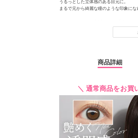
うるっとした立体感のある目元に。
まるで元から綺麗な瞳のような印象にな
ReVIA は2016年に誕生した、「洗
たコンタクトレンズブランド。
1day（ワンデー）／1month（ワンマンス）／
ーライトバリア）／TORIC（トーリッ
でもカラーコンタクトレンズには、“大
商品詳細
ンズサイズを採用することでナチュラル
2026年には、ブランド誕生から10周年を
ON（キム・チェウォン）さんが就任し
＼ 通常商品をお買
新シリーズとして、CLEAR 2week（ク
ック）も誕生し、さらに充実したライン
裸眼風のナチュラルデザインから、さり
ンズ、クリアコンタクトレンズまで、 
けています。