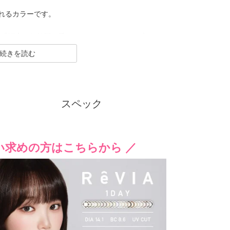
れるカラーです。
練」と「幅広い年齢層に愛されること」をコンセプトにし
クーポン詳細
続きを読む
CLEAR（クリア）／Blue Light Barrier（ブル
ク） といった幅広いシリーズを展開しており、その中
人美的サイズ”の、大きすぎず小さすぎない絶妙なレ
スペック
でありながらも印象的な瞳を演出します。
迎えるにあたり、新イメージモデルに KIM CHAEW
、イメージを一新しました。
い求めの方はこちらから ／
リアツーウィーク）／CLEAR TORIC（クリアトーリ
ナップに。
げなく盛れるタイプ、普段使いに最適なサークルレ
豊富なバリエーションで多くの方々の瞳に寄り添い続