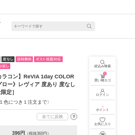
ト
含水
絞込み検索
0
コン】ReVIA 1day COLOR
買い物カゴ
ロー》レヴィア 度あり 度なし
量限定］
ログイン
１色につき１注文まで〉
-
ポイント
全てに反映
？
お気に入り
見る
乱視用カラコン 1month商品一覧を見る
乱視用カラコン 1day商品一覧を見る
乱視用カラコン 1day商品一覧を見る
ラコン・サークルレンズ 2week商品一覧を見る
クリアコンタクトレンズ 2week 商品一覧を見る
見る
乱視用カラコン 1day商品一覧を見る
ラコン・サークルレンズ 1month商品一覧を見る
396円
（税抜360円）