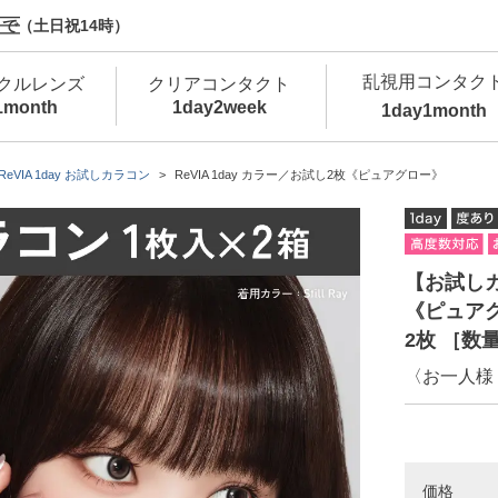
で（土日祝14時）
乱視用コンタク
クルレンズ
クリアコンタクト
1month
1day
2week
1day
1month
新商品
新商品
新商品
新商品
新商品
高含水
低
ReVIA 1day お試しカラコン
ReVIA 1day カラー／お試し2枚《ピュアグロー》
新商品
新商品
【お試しカラ
《ピュアグ
2枚 ［数
〈お一人様
新商品
カラコン・サークルレンズ 1day 商品一覧を
カ
クリアコンタクトレンズ 1day 商品一覧を
カ
価格