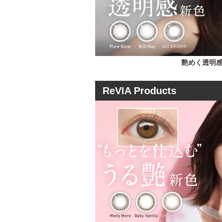
艶めく透明感
ReVIA Products