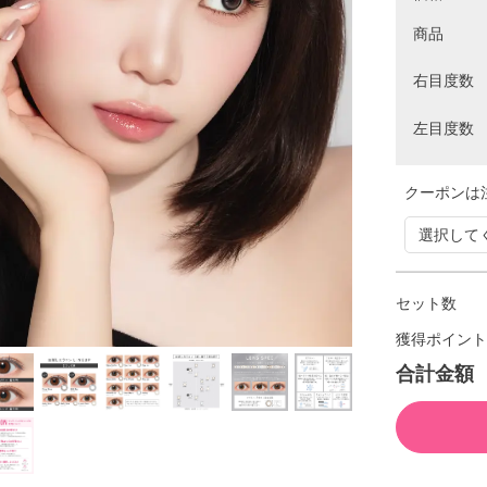
商品
右目度数
左目度数
クーポンは
セット数
獲得ポイント
合計金額