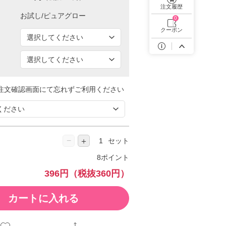
遠近両用カラコン 1day商品一覧を見る
注文履歴
0
クーポン
注文確認画面にて忘れずご利用ください
−
＋
セット
8ポイント
396円
（税抜360円）
カートに入れる