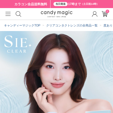
カラコン全品
送料無料
17時まで
当日発送
（土日祝14時）
0
クーポン詳細
キャンディーマジックTOP
クリアコンタクトレンズの全商品一覧
度あり