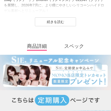
を展開し、2026年7月に、より瞳にやさしいシリコーンハイドロ
ゲル素材へとリニューアル！
(MOON SODAはリニューアル前（高含水）のみの販売となりま
す）
カラーコンタクトレンズは「回らない水光カラコン(※)」の他、垢
抜けトーンアップカラーや安定のブラウンレンズまで豊富なライ
ンナップ。
商品詳細
スペック
裸眼に近い快適さでトレンド感のある目元を叶えるSIE.（シー）
は毎日のマストアイテムになること間違いなしのコンタクトレン
ズブランドです。
※ 軸固定技術を利用することでレンズの回転を抑え定位置で安定
させます。