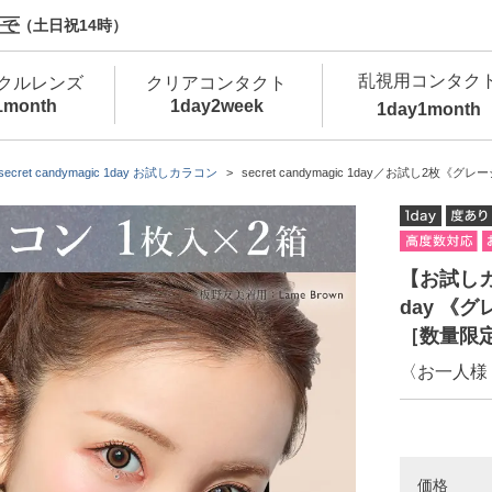
で（土日祝14時）
乱視用コンタク
クルレンズ
クリアコンタクト
1month
1day
2week
1day
1month
新商品
新商品
新商品
新商品
新商品
高含水
低
secret candymagic 1day お試しカラコン
secret candymagic 1day／お試し2枚《グ
新商品
新商品
【お試しカラ
day 《
［数量限
〈お一人様
新商品
カラコン・サークルレンズ 1day 商品一覧を
カ
クリアコンタクトレンズ 1day 商品一覧を
カ
価格