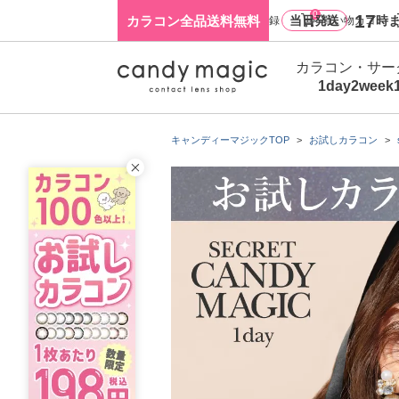
0
17
カラコン全品送料無料
当日発送
時ま
ログイン・新規会員登録
買い物カゴ
カラコン・サー
1day
2week
キャンディーマジックTOP
お試しカラコン