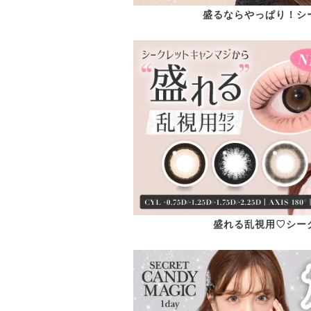
盛るならやっぱり！シ
盛れる乱視用♡シー