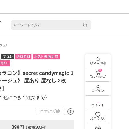
ト
含水
レージュ》
絞込み検索
0
コン】secret candymagic 1
買い物カゴ
グレージュ》 度あり 度なし 2枚
定］
ログイン
１色につき１注文まで〉
-
ポイント
全てに反映
？
お気に入り
見る
乱視用カラコン 1month商品一覧を見る
乱視用カラコン 1day商品一覧を見る
乱視用カラコン 1day商品一覧を見る
ラコン・サークルレンズ 2week商品一覧を見る
クリアコンタクトレンズ 2week 商品一覧を見る
見る
乱視用カラコン 1day商品一覧を見る
ラコン・サークルレンズ 1month商品一覧を見る
396円
（税抜360円）