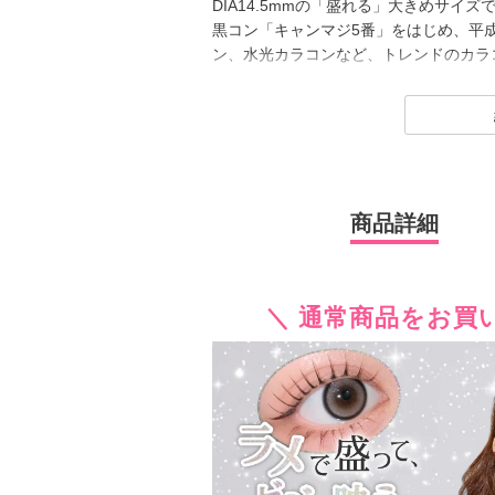
DIA14.5mmの「盛れる」大きめサイ
黒コン「キャンマジ5番」をはじめ、平
ン、水光カラコンなど、トレンドのカラ
2025年にはラメ入りカラコンが登場＆
し、
レンズスペックもUVカット機能・うる
さらに待望の乱視用カラコン secretcan
ク トーリック）も新登場しました。
商品詳細
常に最旬の「盛れる」と「お客様のニー
＼ 通常商品をお買