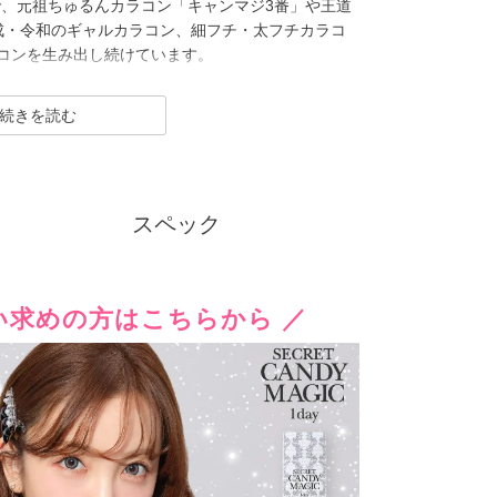
ズで、元祖ちゅるんカラコン「キャンマジ3番」や王道
成・令和のギャルカラコン、細フチ・太フチカラコ
コンを生み出し続けています。
水光カラーは軸固定の回らない水光カラコンに進化
クーポン詳細
続きを読む
おい成分を追加＆高含水レンズにリニューアル！
dymagic toric（シークレットキャンディーマジッ
スペック
ズ」をキャッチし、進化し続けるブランドです。
い求めの方はこちらから ／