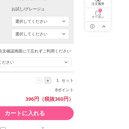
遠近両用カラコン 1day商品一覧を見る
注文履歴
0
クーポン
注文確認画面にて忘れずご利用ください
−
＋
セット
8ポイント
396円
（税抜360円）
カートに入れる