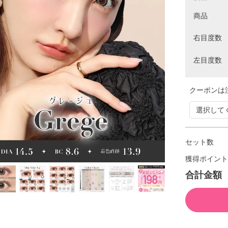
商品
右目度数
左目度数
クーポンは
セット数
獲得ポイント
合計金額