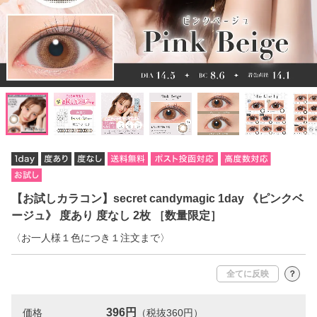
【お試しカラコン】secret candymagic 1day 《ピンクベ
ージュ》 度あり 度なし 2枚 ［数量限定］
〈お一人様１色につき１注文まで〉
全てに反映
？
396円
価格
（税抜360円）