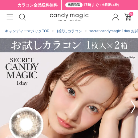
カラコン全品
送料無料
17時まで
当日発送
（土日祝14時）
0
クーポン詳細
キャンディーマジックTOP
お試しカラコン
secret candymagic 1da