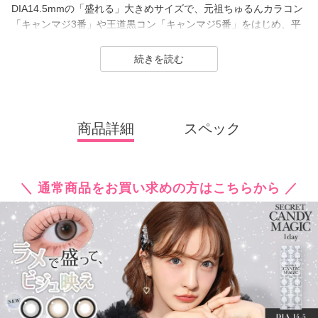
DIA14.5mmの「盛れる」大きめサイズで、元祖ちゅるんカラコン
「キャンマジ3番」や王道黒コン「キャンマジ5番」をはじめ、平
成・令和のギャルカラコン、細フチ・太フチカラコン、水光カラ
コンなど、トレンドのカラコンを生み出し続けています。
続きを読む
2025年にはラメ入りカラコンが登場＆水光カラーは軸固定の回ら
ない水光カラコンに進化し、
レンズスペックもUVカット機能・うるおい成分を追加＆高含水レ
商品詳細
スペック
ンズにリニューアル！
さらに待望の乱視用カラコン secretcandymagic toric（シークレッ
トキャンディーマジック トーリック）も新登場しました。
＼ 通常商品をお買い求めの方はこちらから ／
常に最旬の「盛れる」と「お客様のニーズ」をキャッチし、進化
し続けるブランドです。