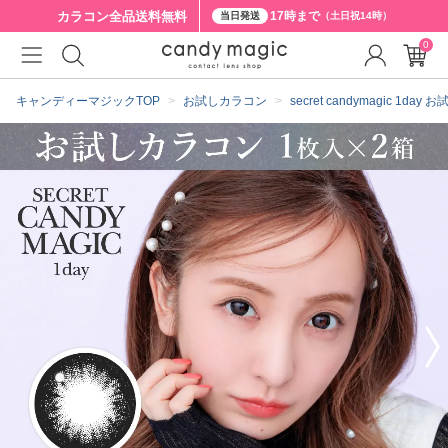
カラコン全品
送料無料
17時まで
当日発送
（土日祝14時）
0
クーポン詳細
キャンディーマジックTOP
お試しカラコン
secret candymagic 1da