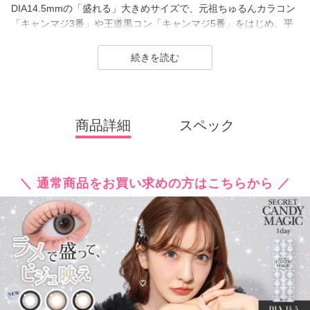
DIA14.5mmの「盛れる」大きめサイズで、元祖ちゅるんカラコン
「キャンマジ3番」や王道黒コン「キャンマジ5番」をはじめ、平
成・令和のギャルカラコン、細フチ・太フチカラコン、水光カラ
コンなど、トレンドのカラコンを生み出し続けています。
続きを読む
2025年にはラメ入りカラコンが登場＆水光カラーは軸固定の回ら
ない水光カラコンに進化し、
レンズスペックもUVカット機能・うるおい成分を追加＆高含水レ
商品詳細
スペック
ンズにリニューアル！
さらに待望の乱視用カラコン secretcandymagic toric（シークレッ
トキャンディーマジック トーリック）も新登場しました。
＼ 通常商品をお買い求めの方はこちらから ／
常に最旬の「盛れる」と「お客様のニーズ」をキャッチし、進化
し続けるブランドです。