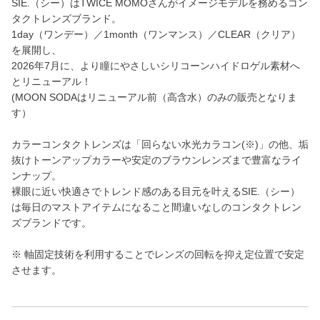
SIE.（シー）はTWICE MOMOさんがイメージモデルを務めるコン
タクトレンズブランド。
1day（ワンデー）／1month（ワンマンス）／CLEAR（クリア）
を展開し、
2026年7月に、より瞳にやさしいシリコーンハイドロゲル素材へ
とリニューアル！
(MOON SODAはリニューアル前（高含水）のみの販売となりま
す）
カラーコンタクトレンズは「回らない水光カラコン(※)」の他、垢
抜けトーンアップカラーや安定のブラウンレンズまで豊富なライ
ンナップ。
裸眼に近い快適さでトレンド感のある目元を叶えるSIE.（シー）
は毎日のマストアイテムになること間違いなしのコンタクトレン
ズブランドです。
※ 軸固定技術を利用することでレンズの回転を抑え定位置で安定
させます。