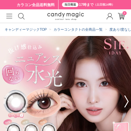
カラコン全品
送料無料
17時まで
当日発送
（土日祝14時）
0
クーポン詳細
キャンディーマジックTOP
カラーコンタクトの全商品一覧
度あり/度な