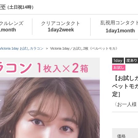
で（土日祝14時）
乱視用コンタク
クルレンズ
クリアコンタクト
1month
1day
2week
1day
1month
新商品
新商品
新商品
新商品
新商品
高含水
低
Victoria 1day お試しカラコン
Victoria 1day／お試し2枚《ベルベットモカ》
新商品
新商品
【お試しカラ
ベットモカ
定］
〈お一人様
新商品
カラコン・サークルレンズ 1day 商品一覧を
カ
クリアコンタクトレンズ 1day 商品一覧を
カ
価格