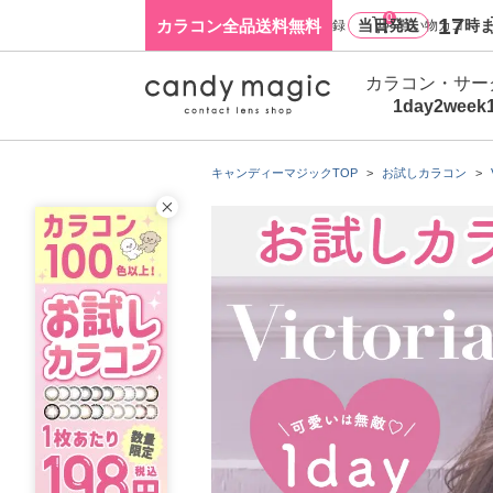
0
17
カラコン全品送料無料
当日発送
時ま
ログイン・新規会員登録
買い物カゴ
カラコン・サー
1day
2week
キャンディーマジックTOP
お試しカラコン