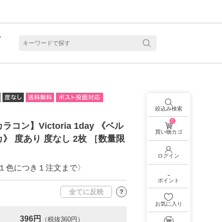
ト
含水
絞込み検索
0
コン】Victoria 1day 《ベル
買い物カゴ
》 度あり 度なし 2枚 ［数量限
ログイン
１色につき１注文まで〉
-
ポイント
全てに反映
？
お気に入り
見る
乱視用カラコン 1month商品一覧を見る
乱視用カラコン 1day商品一覧を見る
乱視用カラコン 1day商品一覧を見る
ラコン・サークルレンズ 2week商品一覧を見る
クリアコンタクトレンズ 2week 商品一覧を見る
見る
乱視用カラコン 1day商品一覧を見る
ラコン・サークルレンズ 1month商品一覧を見る
396円
（税抜360円）