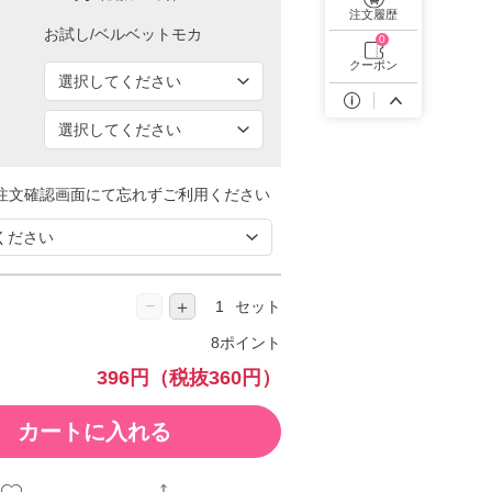
遠近両用カラコン 1day商品一覧を見る
注文履歴
0
クーポン
注文確認画面にて忘れずご利用ください
−
＋
セット
8ポイント
396円
（税抜360円）
カートに入れる