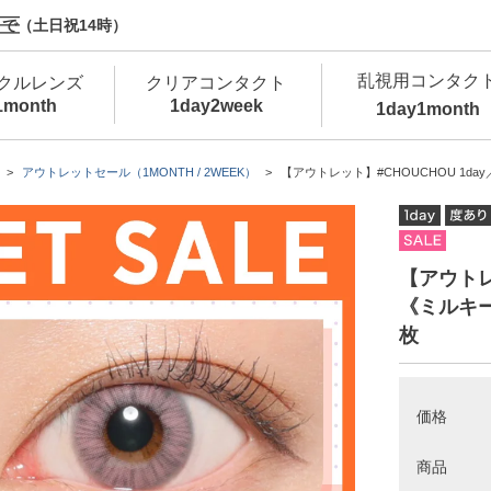
で（土日祝14時）
乱視用コンタク
クルレンズ
クリアコンタクト
1month
1day
2week
1day
1month
新商品
新商品
新商品
新商品
新商品
高含水
低
アウトレットセール（1MONTH / 2WEEK）
【アウトレット】#CHOUCHOU 1da
新商品
新商品
【アウトレッ
《ミルキー
枚
新商品
価格
商品
カラコン・サークルレンズ 1day 商品一覧を
カ
クリアコンタクトレンズ 1day 商品一覧を
カ