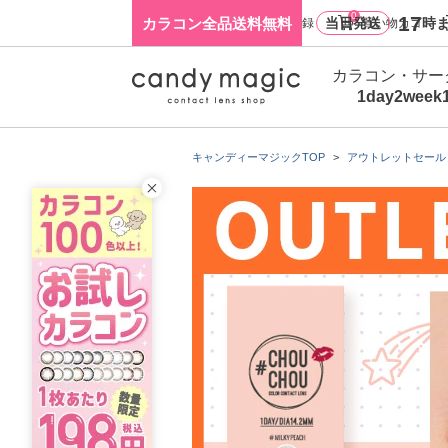
0
17
カラコン全品送料無料
当日発送
時ま
ログイン・新規会員登録
買い物カゴ
カラコン・サー
1day
2week
キャンディーマジックTOP
アウトレットセール