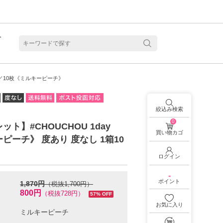
ト
含水
y／10枚《ミルキーピーチ》
絞込み検索
0
ト】#CHOUCHOU 1day
買い物カゴ
ピーチ》 度あり 度なし 1箱10
ログイン
-
ポイント
1,870円
（税抜1,700円）
800円
（税抜728円）
57% OFF
お気に入り
見る
乱視用カラコン 1month商品一覧を見る
乱視用カラコン 1day商品一覧を見る
乱視用カラコン 1day商品一覧を見る
ラコン・サークルレンズ 2week商品一覧を見る
クリアコンタクトレンズ 2week 商品一覧を見る
見る
乱視用カラコン 1day商品一覧を見る
ラコン・サークルレンズ 1month商品一覧を見る