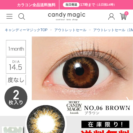
カラコン全品
送料無料
17時まで
当日発送
（土日祝14時）
0
クーポン詳細
キャンディーマジックTOP
アウトレットセール
アウトレットセール（1MON