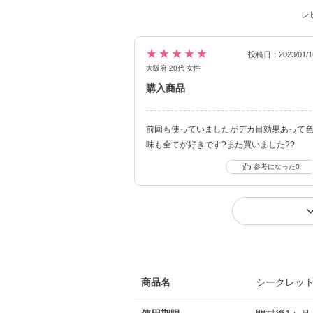
レ
★★★★★
投稿日：2023/01/1
大阪府 20代 女性
購入商品
前回も使っていましたがデカ目効果あって
味も全てが好きです?また買いました??
0
商品名
シークレッ