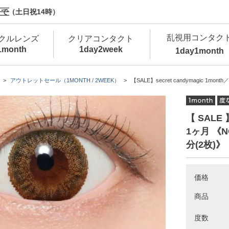
で（土日祝14時）
乱視用コンタク
クルレンズ
クリアコンタクト
1month
1day
2week
1day
1month
新商品
新商品
新商品
新商品
新商品
高含水
低
アウトレットセール（1MONTH / 2WEEK）
【SALE】secret candymagic 1mo
新商品
新商品
【 SALE 】
1ヶ月 《
分(2枚)》
新商品
価格
商品
度数
カラコン・サークルレンズ 1day 商品一覧を
カ
クリアコンタクトレンズ 1day 商品一覧を
カ