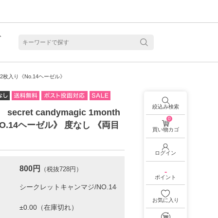
ト
含水
nth／2枚入り《No.14ヘーゼル》
絞込み検索
 secret candymagic 1month
0
NO.14ヘーゼル》 度なし 《両目
買い物カゴ
ログイン
800円
（税抜728円）
-
ポイント
お気に入り
見る
乱視用カラコン 1month商品一覧を見る
乱視用カラコン 1day商品一覧を見る
乱視用カラコン 1day商品一覧を見る
ラコン・サークルレンズ 2week商品一覧を見る
クリアコンタクトレンズ 2week 商品一覧を見る
見る
乱視用カラコン 1day商品一覧を見る
ラコン・サークルレンズ 1month商品一覧を見る