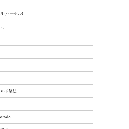
ゼル(ヘーゼル)
なし）
ールド製法
orado