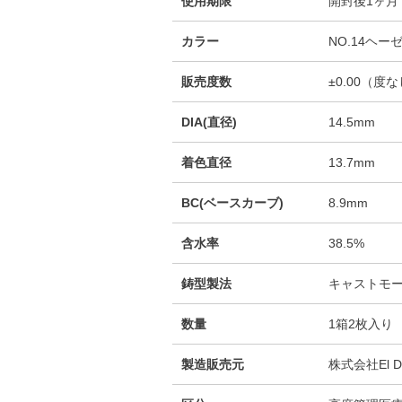
使用期限
開封後1ヶ月
カラー
NO.14ヘー
販売度数
±0.00（度
DIA(直径)
14.5mm
着色直径
13.7mm
BC(ベースカーブ)
8.9mm
含水率
38.5%
鋳型製法
キャストモ
数量
1箱2枚入り
製造販売元
株式会社El D