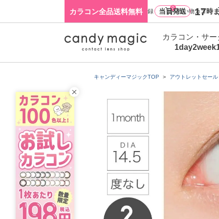
0
17
カラコン全品送料無料
当日発送
時ま
ログイン・新規会員登録
買い物カゴ
カラコン・サー
1day
2week
キャンディーマジックTOP
アウトレットセール