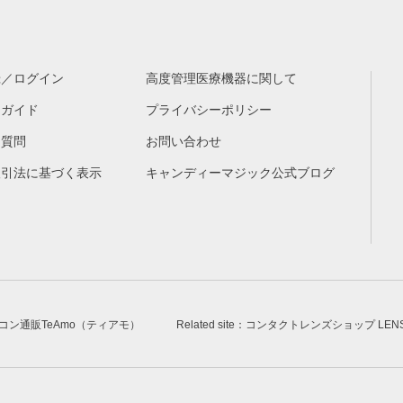
録／ログイン
高度管理医療機器に関して
物ガイド
プライバシーポリシー
る質問
お問い合わせ
取引法に基づく表示
キャンディーマジック公式ブログ
安カラコン通販TeAmo（ティアモ）
Related site：コンタクトレンズショップ LE