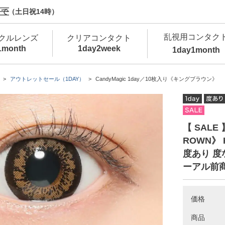
で（土日祝14時）
乱視用コンタク
クルレンズ
クリアコンタクト
1month
1day
2week
1day
1month
新商品
新商品
新商品
新商品
新商品
高含水
低
アウトレットセール（1DAY）
CandyMagic 1day／10枚入り《キングブラウン》
新商品
新商品
【 SALE 
ROWN》
度あり 度
ーアル前
新商品
価格
商品
カラコン・サークルレンズ 1day 商品一覧を
カ
クリアコンタクトレンズ 1day 商品一覧を
カ