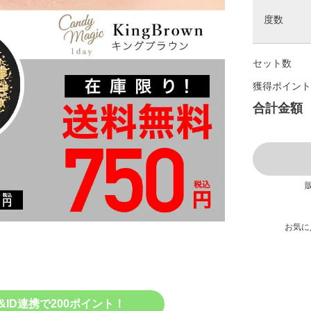
度数
セット数
獲得ポイント
合計金額
販
お気に
&ID連携で200ポイント！