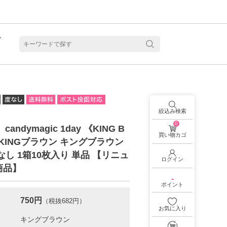
ト
含水
絞込み検索
0
】candymagic 1day 《KING B
買い物カゴ
 KINGブラウン キングブラウン
なし 1箱10枚入り 単品 【リニュ
ログイン
商品】
-
ポイント
750円
（税抜682円）
お気に入り
見る
乱視用カラコン 1month商品一覧を見る
乱視用カラコン 1day商品一覧を見る
乱視用カラコン 1day商品一覧を見る
ラコン・サークルレンズ 2week商品一覧を見る
クリアコンタクトレンズ 2week 商品一覧を見る
見る
乱視用カラコン 1day商品一覧を見る
ラコン・サークルレンズ 1month商品一覧を見る