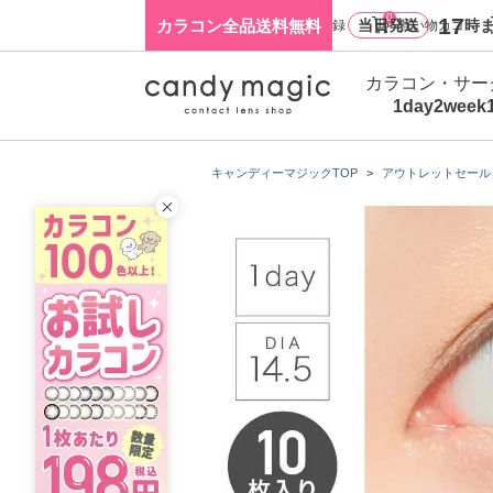
0
17
カラコン全品送料無料
当日発送
時ま
ログイン・新規会員登録
買い物カゴ
カラコン・サー
1day
2week
キャンディーマジックTOP
アウトレットセール