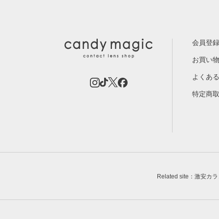
会員登
お買い
よくあ
特定商
Related site：激