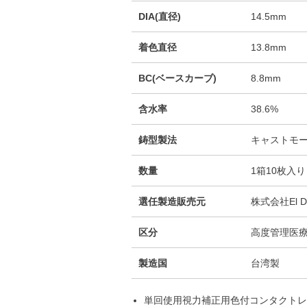
DIA(直径)
14.5mm
着色直径
13.8mm
BC(ベースカーブ)
8.8mm
含水率
38.6%
鋳型製法
キャストモ
数量
1箱10枚入り
選任製造販売元
株式会社El D
区分
高度管理医
製造国
台湾製
単回使用視力補正用色付コンタクトレ