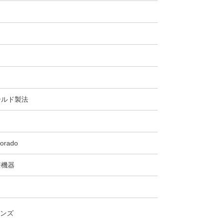
ールド製法
orado
療機器
ンズ