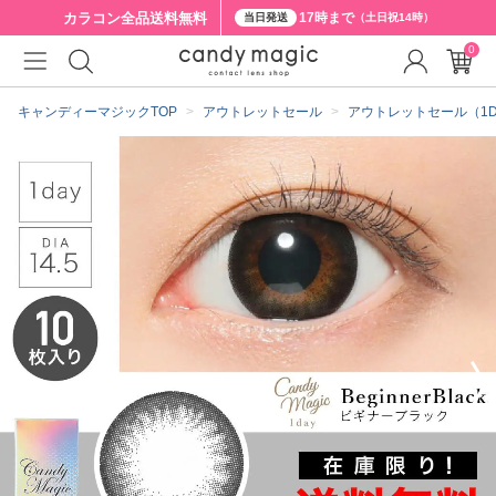
カラコン全品
送料無料
17時まで
当日発送
（土日祝14時）
0
クーポン詳細
キャンディーマジックTOP
アウトレットセール
アウトレットセール（1D