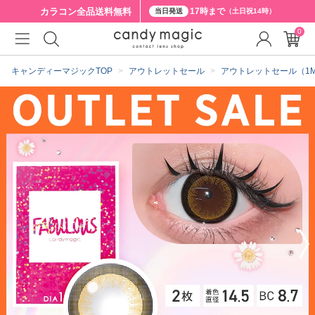
カラコン全品
送料無料
17時まで
当日発送
（土日祝14時）
0
クーポン詳細
キャンディーマジックTOP
アウトレットセール
アウトレットセール（1MON