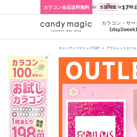
0
17
カラコン全品送料無料
当日発送
時ま
ログイン・新規会員登録
買い物カゴ
カラコン・サー
1day
2week
キャンディーマジックTOP
アウトレットセール