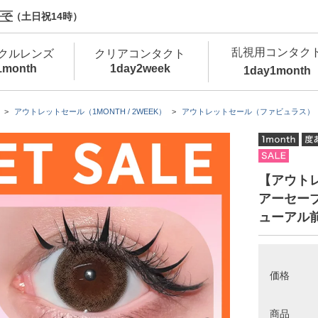
で（土日祝14時）
乱視用コンタク
クルレンズ
クリアコンタクト
1month
1day
2week
1day
1month
新商品
新商品
新商品
新商品
新商品
高含水
低
アウトレットセール（1MONTH / 2WEEK）
アウトレットセール（ファビュラス）
新商品
新商品
【アウトレッ
アーセーブ
ューアル
新商品
価格
カラコン・サークルレンズ 1day 商品一覧を
カ
クリアコンタクトレンズ 1day 商品一覧を
カ
商品