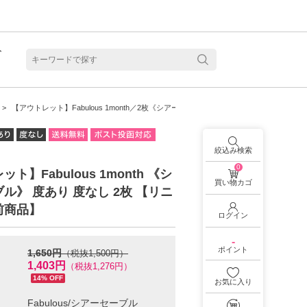
ト
含水
【アウトレット】Fabulous 1month／2枚《シアーセーブル》
絞込み検索
0
ト】Fabulous 1month 《シ
買い物カゴ
ル》 度あり 度なし 2枚 【リニ
前商品】
ログイン
-
ポイント
1,650円
（税抜1,500円）
1,403円
（税抜1,276円）
14% OFF
お気に入り
見る
乱視用カラコン 1month商品一覧を見る
乱視用カラコン 1day商品一覧を見る
乱視用カラコン 1day商品一覧を見る
ラコン・サークルレンズ 2week商品一覧を見る
クリアコンタクトレンズ 2week 商品一覧を見る
見る
乱視用カラコン 1day商品一覧を見る
ラコン・サークルレンズ 1month商品一覧を見る