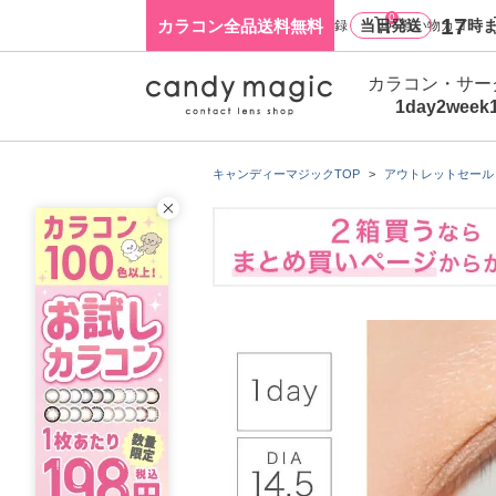
0
17
カラコン全品送料無料
当日発送
時ま
ログイン・新規会員登録
買い物カゴ
カラコン・サー
1day
2week
キャンディーマジックTOP
アウトレットセール