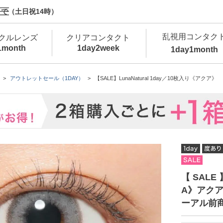
で（土日祝14時）
乱視用コンタク
クルレンズ
クリアコンタクト
1month
1day
2week
1day
1month
新商品
新商品
新商品
新商品
新商品
高含水
低
アウトレットセール（1DAY）
【SALE】LunaNatural 1day／10枚入り《アクア》
新商品
新商品
新商品
【 SALE 】
A》アクア
ーアル前
カラコン・サークルレンズ 1day 商品一覧を
カ
クリアコンタクトレンズ 1day 商品一覧を
カ