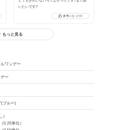
とてもきれいないろでよかったです?また使
いたいです?
0
もっと見る
クーポン詳細
ラルワンデー
ンデー
ア(ブルー)
なし）
00（0.25単位）
00（0.50単位