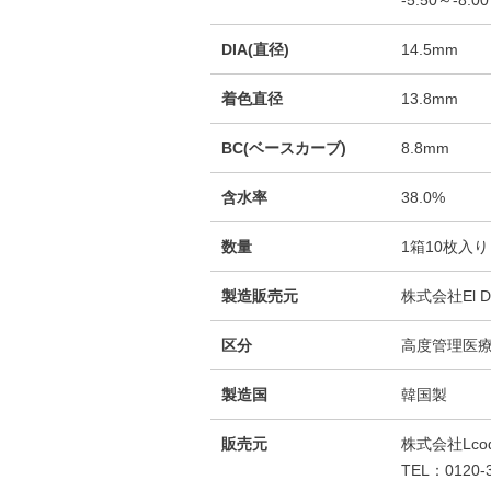
DIA(直径)
14.5mm
着色直径
13.8mm
BC(ベースカーブ)
8.8mm
含水率
38.0%
数量
1箱10枚入り
製造販売元
株式会社El D
区分
高度管理医
製造国
韓国製
販売元
株式会社Lco
TEL：0120-3