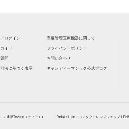
録／ログイン
高度管理医療機器に関して
物ガイド
プライバシーポリシー
る質問
お問い合わせ
取引法に基づく表示
キャンディーマジック公式ブログ
安カラコン通販TeAmo（ティアモ）
Related site：コンタクトレンズショップ LE