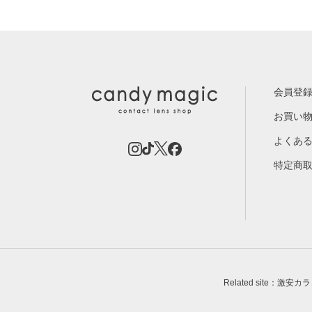
会員登
お買い
よくあ
特定商
Related site：激