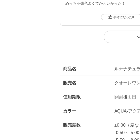
めっちゃ発色よくてかわいかった！
0
商品名
ルナナチュ
販売名
クオーレワ
使用期限
開封後１日
カラー
AQUA-アク
販売度数
±0.00（度
-0.50～-5.
-5.50～-8.