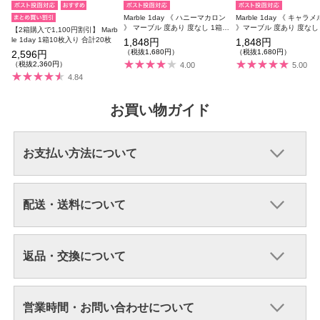
Marble 1day 《 ハニーマカロン
Marble 1day 《 キャラ
》 マーブル 度あり 度なし 1箱1
》マーブル 度あり 度なし 
【2箱購入で1,100円割引】 Marb
0枚入り
枚入り
le 1day 1箱10枚入り 合計20枚
1,848円
1,848円
（税抜1,680円）
（税抜1,680円）
2,596円
（税抜2,360円）
4.00
5.00
4.84
お買い物ガイド
お支払い方法について
配送・送料について
返品・交換について
営業時間・お問い合わせについて