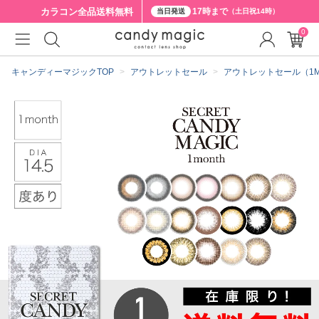
カラコン全品
送料無料
17時まで
当日発送
（土日祝14時）
0
クーポン詳細
キャンディーマジックTOP
アウトレットセール
アウトレットセール（1MON