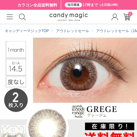
カラコン全品
送料無料
17時まで
当日発送
（土日祝14時）
0
クーポン詳細
キャンディーマジックTOP
アウトレットセール
アウトレットセール（1MON