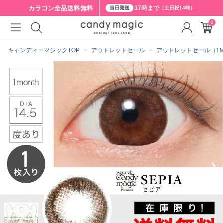
カラコン全品
送料無料
17時まで
当日発送
（土日祝14時）
0
クーポン詳細
キャンディーマジックTOP
アウトレットセール
アウトレットセール（1MON