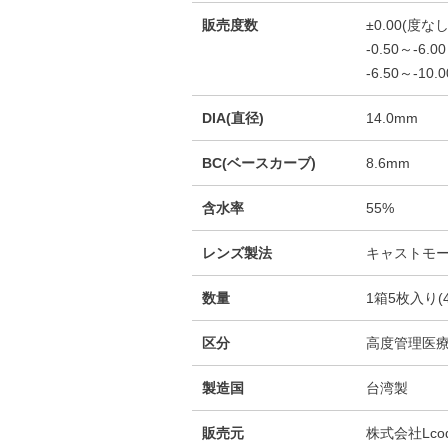
販売度数
±0.00(度なし
-0.50～-6.00
-6.50～-10.0
DIA(直径)
14.0mm
BC(ベースカーブ)
8.6mm
含水率
55%
レンズ製法
キャストモ
数量
1箱5枚入り(
区分
高度管理医
製造国
台湾製
販売元
株式会社Lco