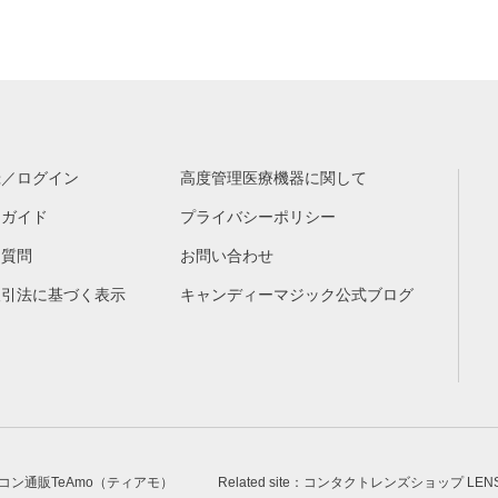
録／ログイン
高度管理医療機器に関して
物ガイド
プライバシーポリシー
る質問
お問い合わせ
取引法に基づく表示
キャンディーマジック公式ブログ
安カラコン通販TeAmo（ティアモ）
Related site：コンタクトレンズショップ LE