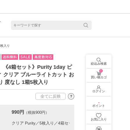
ト
含水
し5枚入り
絞込み検索
】《4箱セット》Purity 1day ピ
0
 クリア ブルーライトカット お
買い物カゴ
り 度なし 1箱5枚入り
ログイン
全てに反映
？
-
ポイント
990円
（税抜900円）
お気に入り
見る
乱視用カラコン 1month商品一覧を見る
乱視用カラコン 1day商品一覧を見る
乱視用カラコン 1day商品一覧を見る
ラコン・サークルレンズ 2week商品一覧を見る
クリアコンタクトレンズ 2week 商品一覧を見る
見る
乱視用カラコン 1day商品一覧を見る
ラコン・サークルレンズ 1month商品一覧を見る