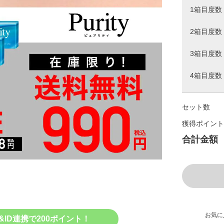
1箱目度数
2箱目度数
3箱目度数
4箱目度数
セット数
獲得ポイント
合計金額
お気に
&ID連携で200ポイント！