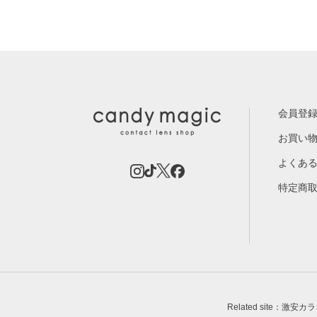
会員登
お買い
よくあ
特定商
Related site：激