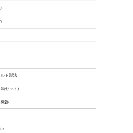
)
0
ールド製法
4箱セット)
療機器
de