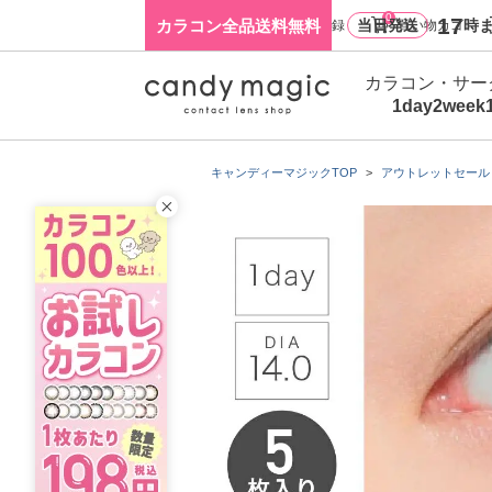
0
17
カラコン全品送料無料
当日発送
時ま
ログイン・新規会員登録
買い物カゴ
カラコン・サー
1day
2week
キャンディーマジックTOP
アウトレットセール