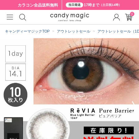
カラコン全品
送料無料
17時まで
当日発送
（土日祝14時）
0
クーポン詳細
キャンディーマジックTOP
アウトレットセール
アウトレットセール（1D