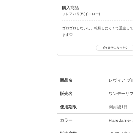
購入商品
フレアバリア(イエロー)
ゴロゴロしないし、乾燥しにくくて重宝し
ます♡
0
商品名
レヴィア ブ
販売名
ワンデーリ
使用期限
開封後1日
カラー
FlareBar