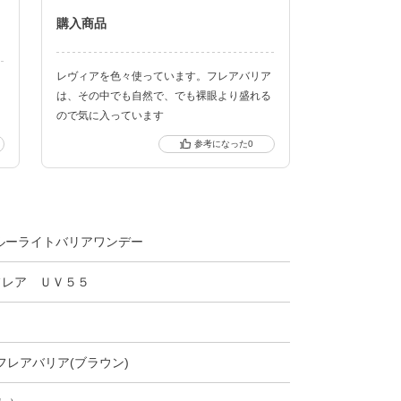
購入商品
レヴィアを色々使っています。フレアバリア
て
は、その中でも自然で、でも裸眼より盛れる
ので気に入っています
0
クーポン詳細
ルーライトバリアワンデー
フレア ＵＶ５５
rie-フレアバリア(ブラウン)