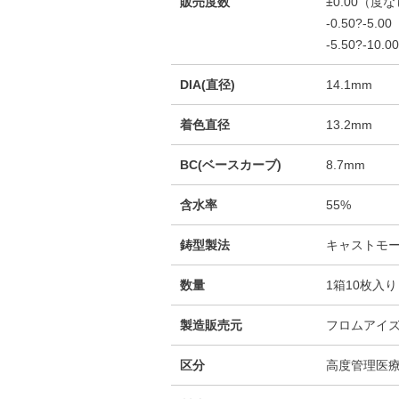
販売度数
±0.00（度
-0.50?-5.00
-5.50?-10.00
DIA(直径)
14.1mm
着色直径
13.2mm
BC(ベースカーブ)
8.7mm
含水率
55%
鋳型製法
キャストモ
数量
1箱10枚入り
製造販売元
フロムアイ
区分
高度管理医