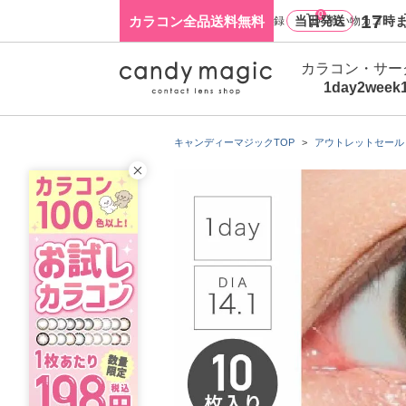
0
17
カラコン全品送料無料
当日発送
時ま
ログイン・新規会員登録
買い物カゴ
カラコン・サー
1day
2week
キャンディーマジックTOP
アウトレットセール