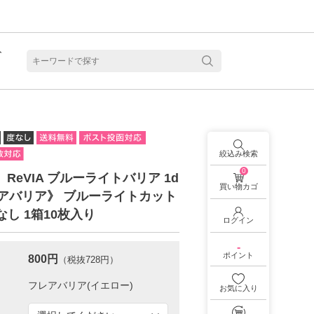
ト
含水
絞込み検索
0
 】ReVIA ブルーライトバリア 1d
買い物カゴ
レアバリア》 ブルーライトカット
なし 1箱10枚入り
ログイン
-
ポイント
800円
（税抜728円）
お気に入り
見る
乱視用カラコン 1month商品一覧を見る
乱視用カラコン 1day商品一覧を見る
乱視用カラコン 1day商品一覧を見る
ラコン・サークルレンズ 2week商品一覧を見る
クリアコンタクトレンズ 2week 商品一覧を見る
見る
乱視用カラコン 1day商品一覧を見る
ラコン・サークルレンズ 1month商品一覧を見る