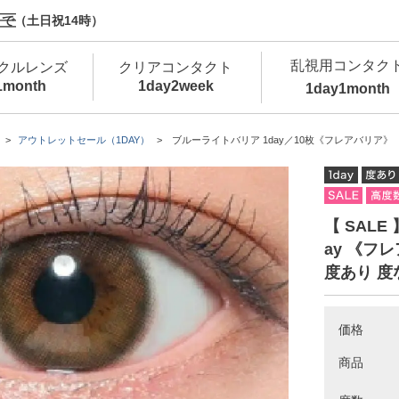
で（土日祝14時）
乱視用コンタク
クルレンズ
クリアコンタクト
1month
1day
2week
1day
1month
新商品
新商品
新商品
新商品
新商品
高含水
低
アウトレットセール（1DAY）
ブルーライトバリア 1day／10枚《フレアバリア》
新商品
新商品
【 SALE
ay 《フ
度あり 度
新商品
価格
商品
カラコン・サークルレンズ 1day 商品一覧を
カ
クリアコンタクトレンズ 1day 商品一覧を
カ