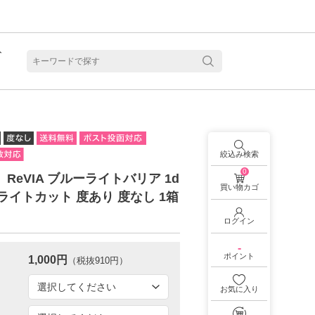
ト
含水
絞込み検索
0
 】ReVIA ブルーライトバリア 1d
買い物カゴ
ーライトカット 度あり 度なし 1箱
ログイン
-
ポイント
1,000円
（税抜910円）
お気に入り
見る
乱視用カラコン 1month商品一覧を見る
乱視用カラコン 1day商品一覧を見る
乱視用カラコン 1day商品一覧を見る
ラコン・サークルレンズ 2week商品一覧を見る
クリアコンタクトレンズ 2week 商品一覧を見る
見る
乱視用カラコン 1day商品一覧を見る
ラコン・サークルレンズ 1month商品一覧を見る