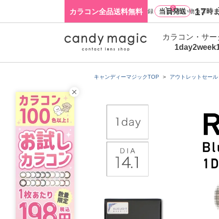
0
17
カラコン全品送料無料
当日発送
時ま
ログイン・新規会員登録
買い物カゴ
カラコン・サー
1day
2week
キャンディーマジックTOP
アウトレットセール