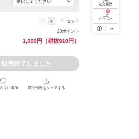
遠近両用カラコン 1day商品一覧を見る
注文履歴
0
クーポン
−
＋
セット
20ポイント
1,000円
（税抜910円）
販売終了しました
入りに追加
商品情報をシェアする