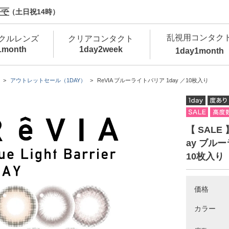
で（土日祝14時）
乱視用コンタク
クルレンズ
クリアコンタクト
1month
1day
2week
1day
1month
新商品
新商品
新商品
新商品
新商品
高含水
低
アウトレットセール（1DAY）
ReVIA ブルーライトバリア 1day ／10枚入り
新商品
新商品
【 SALE
ay ブル
10枚入り
新商品
価格
カラー
カラコン・サークルレンズ 1day 商品一覧を
カ
クリアコンタクトレンズ 1day 商品一覧を
カ