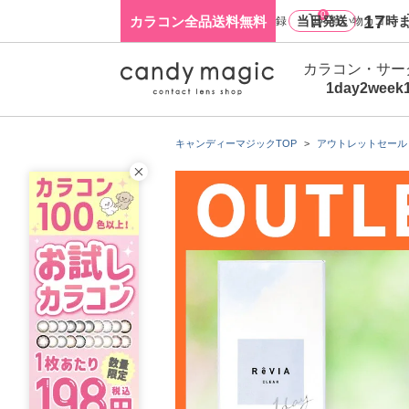
0
17
カラコン全品送料無料
当日発送
時ま
ログイン・新規会員登録
買い物カゴ
カラコン・サー
1day
2week
キャンディーマジックTOP
アウトレットセール