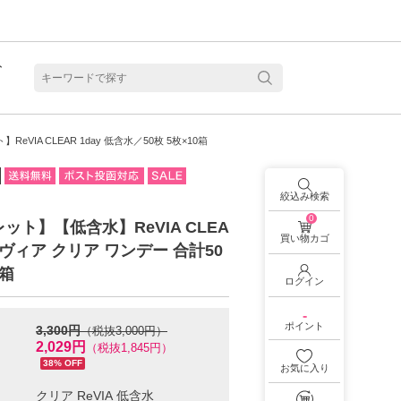
ト
含水
eVIA CLEAR 1day 低含水／50枚 5枚×10箱
絞込み検索
0
ット】【低含水】ReVIA CLEA
買い物カゴ
 レヴィア クリア ワンデー 合計50
0箱
ログイン
-
ポイント
3,300円
（税抜3,000円）
2,029円
（税抜1,845円）
38% OFF
お気に入り
見る
乱視用カラコン 1month商品一覧を見る
乱視用カラコン 1day商品一覧を見る
乱視用カラコン 1day商品一覧を見る
ラコン・サークルレンズ 2week商品一覧を見る
クリアコンタクトレンズ 2week 商品一覧を見る
見る
乱視用カラコン 1day商品一覧を見る
ラコン・サークルレンズ 1month商品一覧を見る