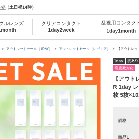
で（土日祝14時）
乱視用コンタク
クルレンズ
クリアコンタクト
1month
1day
2week
1day
1month
新商品
新商品
新商品
新商品
新商品
高含水
低
アウトレットセール（1DAY）
アウトレットセール（レヴィア）
【アウトレット】R
新商品
新商品
【アウトレ
R 1day
枚 5枚×1
新商品
価格
カラコン・サークルレンズ 1day 商品一覧を
カ
クリアコンタクトレンズ 1day 商品一覧を
カ
商品1