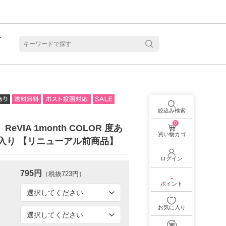
ト
含水
絞込み検索
0
】ReVIA 1month COLOR 度あ
買い物カゴ
枚入り 【リニューアル前商品】
ログイン
795円
（税抜723円）
-
ポイント
お気に入り
見る
乱視用カラコン 1month商品一覧を見る
乱視用カラコン 1day商品一覧を見る
乱視用カラコン 1day商品一覧を見る
ラコン・サークルレンズ 2week商品一覧を見る
クリアコンタクトレンズ 2week 商品一覧を見る
見る
乱視用カラコン 1day商品一覧を見る
ラコン・サークルレンズ 1month商品一覧を見る