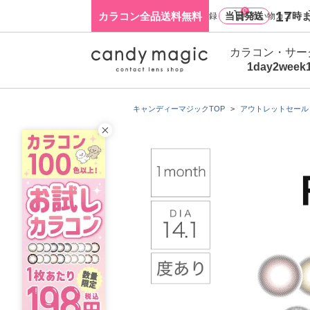
0
17
カラコン全品送料無料
当日発送
時ま
ログイン・新規会員登録
買い物カゴ
カラコン・サー
1day
2week
キャンディーマジックTOP
アウトレットセール