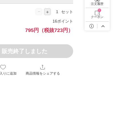
遠近両用カラコン 1day商品一覧を見る
注文履歴
0
−
＋
セット
クーポン
16ポイント
795円
（税抜723円）
販売終了しました
入りに追加
商品情報をシェアする