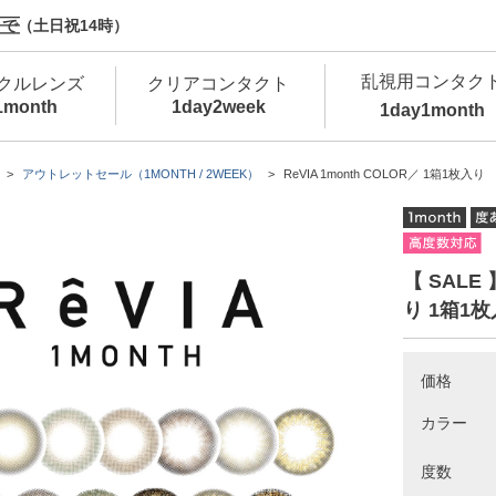
で（土日祝14時）
乱視用コンタク
クルレンズ
クリアコンタクト
1month
1day
2week
1day
1month
新商品
新商品
新商品
新商品
新商品
高含水
低
アウトレットセール（1MONTH / 2WEEK）
ReVIA 1month COLOR／ 1箱1枚入り
新商品
新商品
【 SALE 
り 1箱1
価格
新商品
カラー
度数
カラコン・サークルレンズ 1day 商品一覧を
カ
クリアコンタクトレンズ 1day 商品一覧を
カ