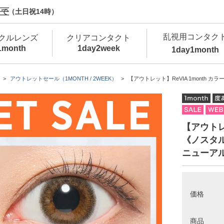
で（土日祝14時）
乱視用コンタク
クルレンズ
クリアコンタクト
1month
1day
2week
1day
1month
新商品
新商品
新商品
新商品
新商品
高含水
低
アウトレットセール（1MONTH / 2WEEK）
【アウトレット】ReVIA 1month 
新商品
新商品
【アウトレッ
《ノスタル
ニューア
新商品
価格
カラコン・サークルレンズ 1day 商品一覧を
カ
クリアコンタクトレンズ 1day 商品一覧を
カ
商品