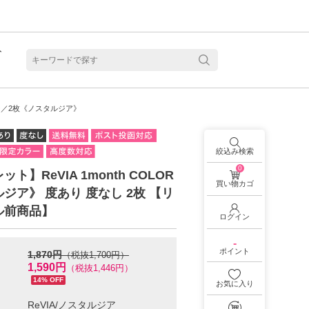
ト
含水
カラー／2枚《ノスタルジア》
絞込み検索
0
ト】ReVIA 1month COLOR
買い物カゴ
ジア》 度あり 度なし 2枚 【リ
ル前商品】
ログイン
-
ポイント
1,870円
（税抜1,700円）
1,590円
（税抜1,446円）
14% OFF
お気に入り
見る
乱視用カラコン 1month商品一覧を見る
乱視用カラコン 1day商品一覧を見る
乱視用カラコン 1day商品一覧を見る
ラコン・サークルレンズ 2week商品一覧を見る
クリアコンタクトレンズ 2week 商品一覧を見る
見る
乱視用カラコン 1day商品一覧を見る
ラコン・サークルレンズ 1month商品一覧を見る