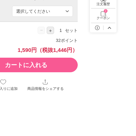
遠近両用カラコン 1day商品一覧を見る
注文履歴
0
クーポン
−
＋
セット
32ポイント
1,590円
（税抜1,446円）
カートに入れる
入りに追加
商品情報をシェアする