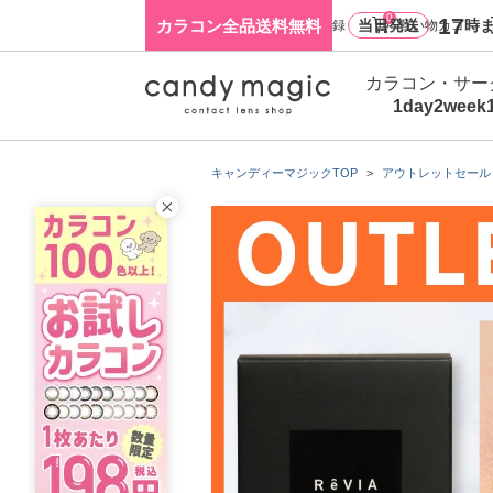
0
17
カラコン全品送料無料
当日発送
時ま
ログイン・新規会員登録
買い物カゴ
カラコン・サー
1day
2week
キャンディーマジックTOP
アウトレットセール